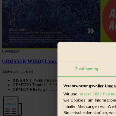
Coverstory
GROSSER WIRBEL um Versuche, den Ozean und sein
Zustimmung
Außerdem im Heft
RISKANT:
Wenn Meeres- und Wildvögel im Freilandhühnerbe
GEMEIN:
Tropische Stechmücken fühlen sich in Mitteleuropa
Verantwortungsvoller Umgan
GEMEINER:
Es gibt nun Weinflaschen, die nach Entleerung
Wir und
unsere 1022 Partne
wie Cookies, um Information
Inhalte, Messungen von Werb
Sie entscheiden darüber, wer