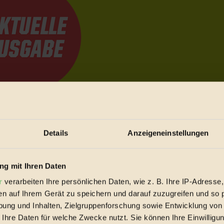
e Bewegungen festzuhalten.
Details
Anzeigeneinstellungen
trieb vorbeischauen.
 inziwschen oft zu Hause.
g mit Ihren Daten
 voll wieder zu dir zurückkommen.
r
verarbeiten Ihre persönlichen Daten, wie z. B. Ihre IP-Adresse,
en auf Ihrem Gerät zu speichern und darauf zuzugreifen und so 
ung und Inhalten, Zielgruppenforschung sowie Entwicklung von
 Ihre Daten für welche Zwecke nutzt. Sie können Ihre Einwilligun