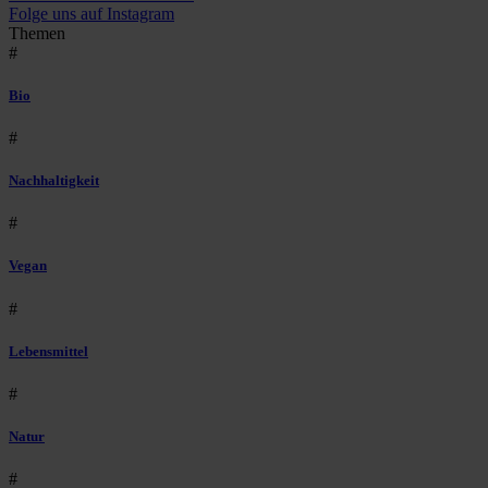
Folge uns auf Instagram
Themen
#
Bio
#
Nachhaltigkeit
#
Vegan
#
Lebensmittel
#
Natur
#