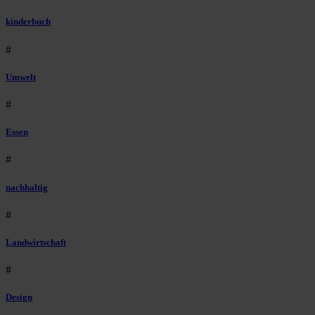
kinderbuch
#
Umwelt
#
Essen
#
nachhaltig
#
Landwirtschaft
#
Design