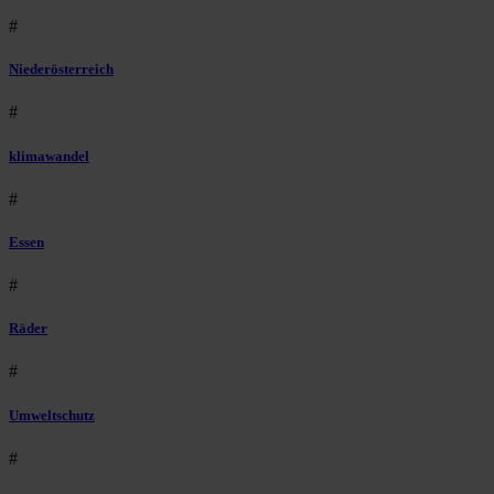
#
Niederösterreich
#
klimawandel
#
Essen
#
Räder
#
Umweltschutz
#