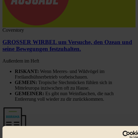
Coverstory
GROSSER WIRBEL um Versuche, den Ozean und
seine Bewegungen festzuhalten.
Außerdem im Heft
RISKANT:
Wenn Meeres- und Wildvögel im
Freilandhühnerbetrieb vorbeischauen.
GEMEIN:
Tropische Stechmücken fühlen sich in
Mitteleuropa inziwschen oft zu Hause.
GEMEINER:
Es gibt nun Weinflaschen, die nach
Entleerung voll wieder zu dir zurückkommen.
Der BIORAMA-Newsletter