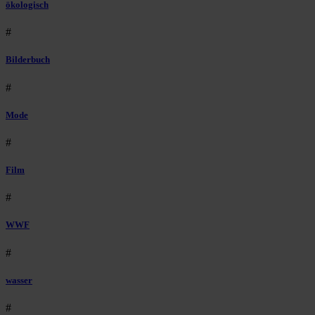
ökologisch
#
Bilderbuch
#
Mode
#
Film
#
WWF
#
wasser
#