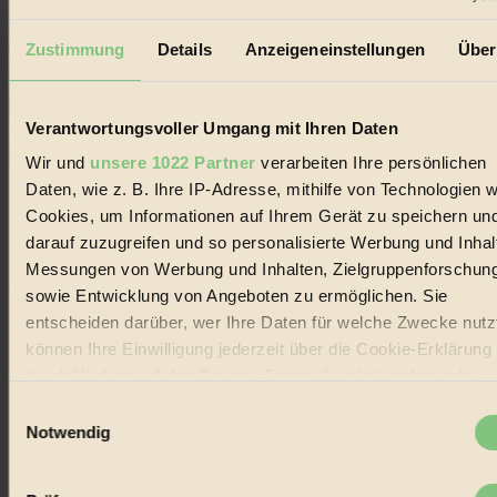
Erhalte in regelmäßigen Abständen die aktuellsten Artikel,
Gewinnspiele & Ausgaben übersichtlich aufbereitet vom
Zustimmung
Details
Anzeigeneinstellungen
Über
BIORAMA-Magazin per E-Mail.
Verantwortungsvoller Umgang mit Ihren Daten
Jetzt eintragen:
Wir und
unsere 1022 Partner
verarbeiten Ihre persönlichen
Daten, wie z. B. Ihre IP-Adresse, mithilfe von Technologien w
Cookies, um Informationen auf Ihrem Gerät zu speichern un
darauf zuzugreifen und so personalisierte Werbung und Inhal
Messungen von Werbung und Inhalten, Zielgruppenforschun
© 2026 Biorama GmbH
sowie Entwicklung von Angeboten zu ermöglichen. Sie
entscheiden darüber, wer Ihre Daten für welche Zwecke nutzt
Impressum & Disclaimer
Datenschutz
können Ihre Einwilligung jederzeit über die Cookie-Erklärung
Mediadaten
durch Klicken auf das Privacy Trigger Symbol ändern oder
widerrufen
Biorama steht für einen nachhaltigen Lebensstil und bewussten
Einwilligungsauswahl
Lebenswandel. Es ist eine moderne Plattform für Ideen, Menschen
Notwendig
und Produkte, ein Leitfaden im schnell wachsenden Markt des
Wenn Sie es erlauben, würden wir auch gerne:
Handels mit Bioprodukten, des Fair-Trade sowie der Branche
alternativer Energien.
Informationen über Ihre geografische Lage erfassen,