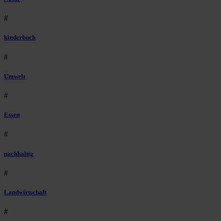
#
kinderbuch
#
Umwelt
#
Essen
#
nachhaltig
#
Landwirtschaft
#