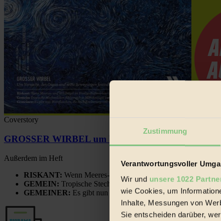
Coverstory
Zustimmung
GROSSER WIRBEL um Versuche, den Ozean und sein
Außerdem im Heft
Verantwortungsvoller Umgan
RISKANT:
Wenn Meeres- und Wildvögel im Freilandhühnerbe
Wir und
unsere 1022 Partne
GEMEIN:
Tropische Stechmücken fühlen sich in Mitteleuropa
wie Cookies, um Information
GEMEINER:
Es gibt nun Weinflaschen, die nach Entleerung
Inhalte, Messungen von Werb
Sie entscheiden darüber, wer