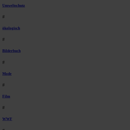
Umweltschutz
#
ökologisch
#
Bilderbuch
#
Mode
#
Film
#
WWF