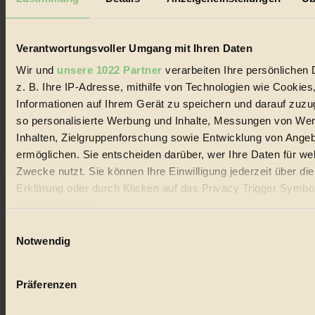
Biorama steht für einen nachhaltigen Lebensstil und bewussten
Lebenswandel. Es ist eine moderne Plattform für Ideen, Menschen
und Produkte, ein Leitfaden im schnell wachsenden Markt des
Handels mit Bioprodukten, des Fair-Trade sowie der Branche
Verantwortungsvoller Umgang mit Ihren Daten
alternativer Energien.
Wir und
unsere 1022 Partner
verarbeiten Ihre persönlichen 
Social Media
z. B. Ihre IP-Adresse, mithilfe von Technologien wie Cookies
22.601 Fans auf Facebook
Informationen auf Ihrem Gerät zu speichern und darauf zuzu
3.415 Follower auf Twitter
Folge uns auf Instagram
so personalisierte Werbung und Inhalte, Messungen von We
Themen
Inhalten, Zielgruppenforschung sowie Entwicklung von Ange
#
ermöglichen. Sie entscheiden darüber, wer Ihre Daten für we
Zwecke nutzt. Sie können Ihre Einwilligung jederzeit über di
Bio
Erklärung oder durch Klicken auf das Privacy Trigger Symbo
#
oder widerrufen
Einwilligungsauswahl
Nachhaltigkeit
Wenn Sie es erlauben, würden wir auch gerne:
Notwendig
#
Informationen über Ihre geografische Lage erfassen, 
auf einige Meter genau sein können
Vegan
Präferenzen
Ihr Gerät durch aktives Scannen nach bestimmten 
#
(Fingerprinting) identifizieren