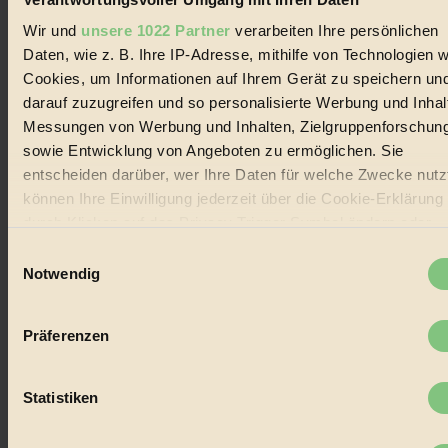
alternativer Energien.
Wir und
unsere 1022 Partner
verarbeiten Ihre persönlichen
Social Media
Daten, wie z. B. Ihre IP-Adresse, mithilfe von Technologien w
22.601 Fans auf Facebook
Cookies, um Informationen auf Ihrem Gerät zu speichern un
3.415 Follower auf Twitter
darauf zuzugreifen und so personalisierte Werbung und Inhal
Folge uns auf Instagram
Themen
Messungen von Werbung und Inhalten, Zielgruppenforschun
#
sowie Entwicklung von Angeboten zu ermöglichen. Sie
entscheiden darüber, wer Ihre Daten für welche Zwecke nutzt
Bio
können Ihre Einwilligung jederzeit über die Cookie-Erklärung
#
durch Klicken auf das Privacy Trigger Symbol ändern oder
widerrufen
Einwilligungsauswahl
Nachhaltigkeit
Notwendig
Wenn Sie es erlauben, würden wir auch gerne:
#
Informationen über Ihre geografische Lage erfassen,
Präferenzen
Vegan
welche bis auf einige Meter genau sein können
Ihr Gerät durch aktives Scannen nach bestimmten
#
Merkmalen (Fingerprinting) identifizieren
Statistiken
Lebensmittel
Erfahren Sie mehr darüber, wie Ihre persönlichen Daten
verarbeitet werden, und legen Sie Ihre Präferenzen im
Absch