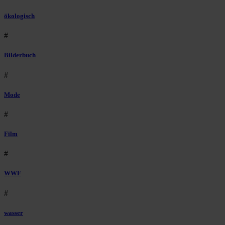
ökologisch
#
Bilderbuch
#
Mode
#
Film
#
WWF
#
wasser