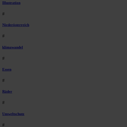
Illustration
#
Niederösterreich
#
klimawandel
#
Essen
#
Räder
#
Umweltschutz
#