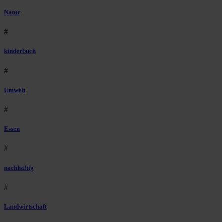
Natur
#
kinderbuch
#
Umwelt
#
Essen
#
nachhaltig
#
Landwirtschaft