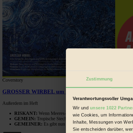
Zustimmung
Coverstory
GROSSER WIRBEL um Versuche, den Ozean und sein
Verantwortungsvoller Umgan
Außerdem im Heft
Wir und
unsere 1022 Partne
RISKANT:
Wenn Meeres- und Wildvögel im Freilandhühnerbe
wie Cookies, um Information
GEMEIN:
Tropische Stechmücken fühlen sich in Mitteleuropa
Inhalte, Messungen von Werb
GEMEINER:
Es gibt nun Weinflaschen, die nach Entleerung
Sie entscheiden darüber, wer