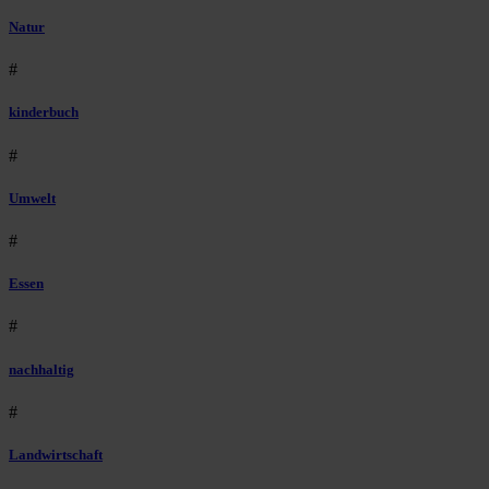
Natur
#
kinderbuch
#
Umwelt
#
Essen
#
nachhaltig
#
Landwirtschaft