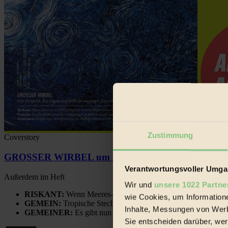
Zustimmung
Coverstory
GROSSER WIRBEL um Versuche, den Ozean und sein
Verantwortungsvoller Umgan
Außerdem im Heft
Wir und
unsere 1022 Partne
RISKANT:
Wenn Meeres- und Wildvögel im Freilandhühnerbe
wie Cookies, um Information
GEMEIN:
Tropische Stechmücken fühlen sich in Mitteleuropa
Inhalte, Messungen von Werb
GEMEINER:
Es gibt nun Weinflaschen, die nach Entleerung
Sie entscheiden darüber, wer