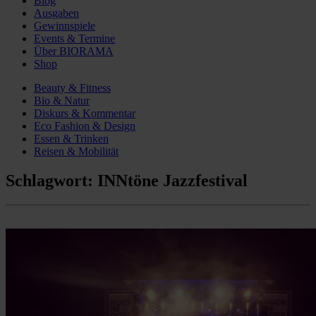
Blog
Ausgaben
Gewinnspiele
Events & Termine
Über BIORAMA
Shop
Beauty & Fitness
Bio & Natur
Diskurs & Kommentar
Eco Fashion & Design
Essen & Trinken
Reisen & Mobilität
Schlagwort:
INNtöne Jazzfestival