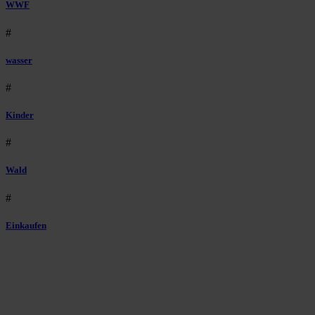
WWF
#
wasser
#
Kinder
#
Wald
#
Einkaufen