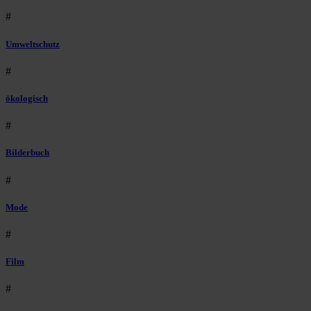
#
Umweltschutz
#
ökologisch
#
Bilderbuch
#
Mode
#
Film
#