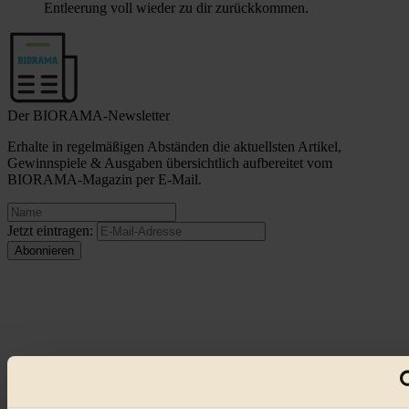
Entleerung voll wieder zu dir zurückkommen.
Der BIORAMA-Newsletter
Erhalte in regelmäßigen Abständen die aktuellsten Artikel,
Gewinnspiele & Ausgaben übersichtlich aufbereitet vom
BIORAMA-Magazin per E-Mail.
Jetzt eintragen:
© 2026 Biorama GmbH
Impressum & Disclaimer