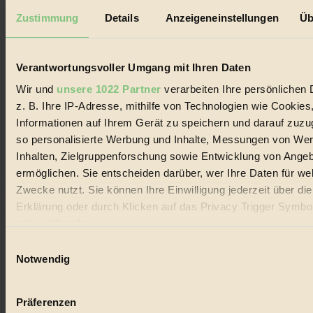
Datenschutz
Mediadaten
Zustimmung
Details
Anzeigeneinstellungen
Üb
Biorama steht für einen nachhaltigen Lebensstil und bewussten
Lebenswandel. Es ist eine moderne Plattform für Ideen, Menschen
und Produkte, ein Leitfaden im schnell wachsenden Markt des
Verantwortungsvoller Umgang mit Ihren Daten
Handels mit Bioprodukten, des Fair-Trade sowie der Branche
alternativer Energien.
Wir und
unsere 1022 Partner
verarbeiten Ihre persönlichen 
z. B. Ihre IP-Adresse, mithilfe von Technologien wie Cookies
Social Media
Informationen auf Ihrem Gerät zu speichern und darauf zuzu
22.601 Fans auf Facebook
3.415 Follower auf Twitter
so personalisierte Werbung und Inhalte, Messungen von We
Folge uns auf Instagram
Inhalten, Zielgruppenforschung sowie Entwicklung von Ange
Themen
ermöglichen. Sie entscheiden darüber, wer Ihre Daten für we
#
Zwecke nutzt. Sie können Ihre Einwilligung jederzeit über di
Bio
Erklärung oder durch Klicken auf das Privacy Trigger Symbo
oder widerrufen
#
Einwilligungsauswahl
Wenn Sie es erlauben, würden wir auch gerne:
Nachhaltigkeit
Notwendig
Informationen über Ihre geografische Lage erfassen, 
#
auf einige Meter genau sein können
Präferenzen
Ihr Gerät durch aktives Scannen nach bestimmten 
Vegan