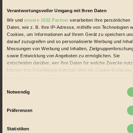
Biorama steht für einen nachhaltigen Lebensstil und bewussten
Lebenswandel. Es ist eine moderne Plattform für Ideen, Menschen
Verantwortungsvoller Umgang mit Ihren Daten
und Produkte, ein Leitfaden im schnell wachsenden Markt des
Handels mit Bioprodukten, des Fair-Trade sowie der Branche
Wir und
unsere 1022 Partner
verarbeiten Ihre persönlichen
alternativer Energien.
Daten, wie z. B. Ihre IP-Adresse, mithilfe von Technologien w
Social Media
Cookies, um Informationen auf Ihrem Gerät zu speichern un
22.601 Fans auf Facebook
darauf zuzugreifen und so personalisierte Werbung und Inhal
3.415 Follower auf Twitter
Messungen von Werbung und Inhalten, Zielgruppenforschun
Folge uns auf Instagram
Themen
sowie Entwicklung von Angeboten zu ermöglichen. Sie
#
entscheiden darüber, wer Ihre Daten für welche Zwecke nutzt
können Ihre Einwilligung jederzeit über die Cookie-Erklärung
Bio
durch Klicken auf das Privacy Trigger Symbol ändern oder
#
widerrufen
Einwilligungsauswahl
Notwendig
Nachhaltigkeit
Wenn Sie es erlauben, würden wir auch gerne:
Informationen über Ihre geografische Lage erfassen,
#
Präferenzen
welche bis auf einige Meter genau sein können
Vegan
Ihr Gerät durch aktives Scannen nach bestimmten
Merkmalen (Fingerprinting) identifizieren
Statistiken
#