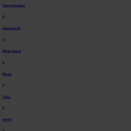
Umweltschutz
#
ökologisch
#
Bilderbuch
#
Mode
#
Film
#
WWF