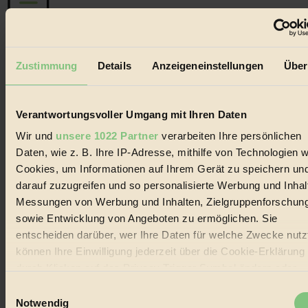
Der BIORAMA-Newsletter
Zustimmung
Details
Anzeigeneinstellungen
Über
Erhalte in regelmäßigen Abständen die aktuellsten Artikel,
Gewinnspiele & Ausgaben übersichtlich aufbereitet vom
BIORAMA-Magazin per E-Mail.
Verantwortungsvoller Umgang mit Ihren Daten
Wir und
unsere 1022 Partner
verarbeiten Ihre persönlichen
Jetzt eintragen:
Daten, wie z. B. Ihre IP-Adresse, mithilfe von Technologien w
Cookies, um Informationen auf Ihrem Gerät zu speichern un
darauf zuzugreifen und so personalisierte Werbung und Inhal
Messungen von Werbung und Inhalten, Zielgruppenforschun
sowie Entwicklung von Angeboten zu ermöglichen. Sie
entscheiden darüber, wer Ihre Daten für welche Zwecke nutzt
© 2026 Biorama GmbH
können Ihre Einwilligung jederzeit über die Cookie-Erklärung
Impressum & Disclaimer
durch Klicken auf das Privacy Trigger Symbol ändern oder
Datenschutz
widerrufen
Einwilligungsauswahl
Mediadaten
Notwendig