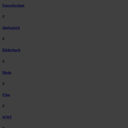
Umweltschutz
#
ökologisch
#
Bilderbuch
#
Mode
#
Film
#
WWF