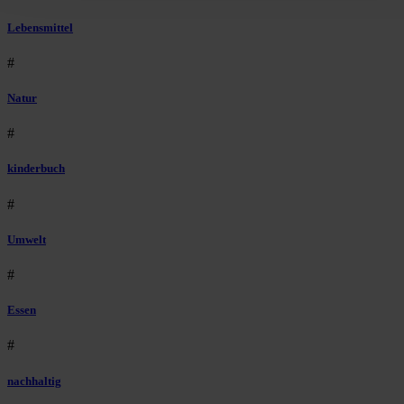
Lebensmittel
#
Natur
#
kinderbuch
#
Umwelt
#
Essen
#
nachhaltig