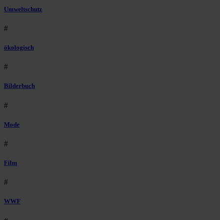
Umweltschutz
#
ökologisch
#
Bilderbuch
#
Mode
#
Film
#
WWF