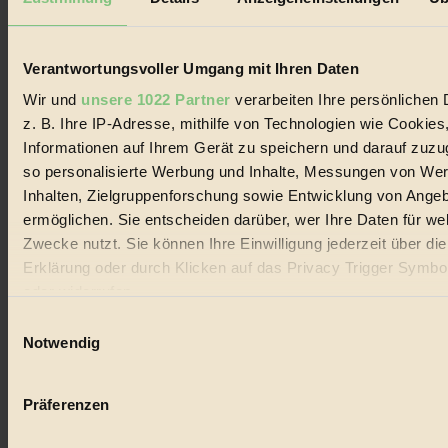
Biorama steht für einen nachhaltigen Lebensstil und bewussten
Lebenswandel. Es ist eine moderne Plattform für Ideen, Menschen
und Produkte, ein Leitfaden im schnell wachsenden Markt des
Handels mit Bioprodukten, des Fair-Trade sowie der Branche
Verantwortungsvoller Umgang mit Ihren Daten
alternativer Energien.
Wir und
unsere 1022 Partner
verarbeiten Ihre persönlichen 
Social Media
z. B. Ihre IP-Adresse, mithilfe von Technologien wie Cookies
22.601 Fans auf Facebook
Informationen auf Ihrem Gerät zu speichern und darauf zuzu
3.415 Follower auf Twitter
Folge uns auf Instagram
so personalisierte Werbung und Inhalte, Messungen von We
Themen
Inhalten, Zielgruppenforschung sowie Entwicklung von Ange
#
ermöglichen. Sie entscheiden darüber, wer Ihre Daten für we
Zwecke nutzt. Sie können Ihre Einwilligung jederzeit über di
Bio
Erklärung oder durch Klicken auf das Privacy Trigger Symbo
#
oder widerrufen
Einwilligungsauswahl
Nachhaltigkeit
Wenn Sie es erlauben, würden wir auch gerne:
Notwendig
#
Informationen über Ihre geografische Lage erfassen, 
auf einige Meter genau sein können
Vegan
Präferenzen
Ihr Gerät durch aktives Scannen nach bestimmten 
#
(Fingerprinting) identifizieren