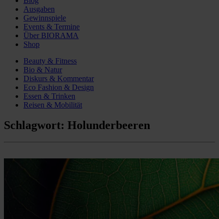
Blog
Ausgaben
Gewinnspiele
Events & Termine
Über BIORAMA
Shop
Beauty & Fitness
Bio & Natur
Diskurs & Kommentar
Eco Fashion & Design
Essen & Trinken
Reisen & Mobilität
Schlagwort:
Holunderbeeren