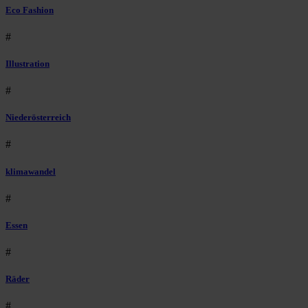
Eco Fashion
#
Illustration
#
Niederösterreich
#
klimawandel
#
Essen
#
Räder
#