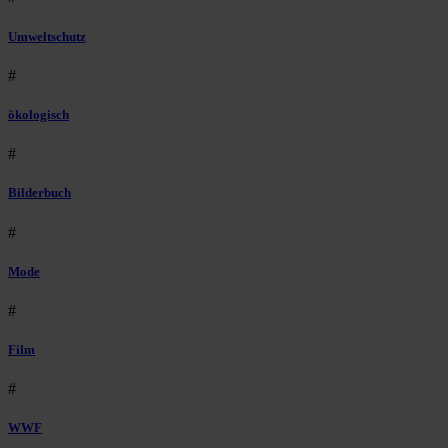
Umweltschutz
#
ökologisch
#
Bilderbuch
#
Mode
#
Film
#
WWF