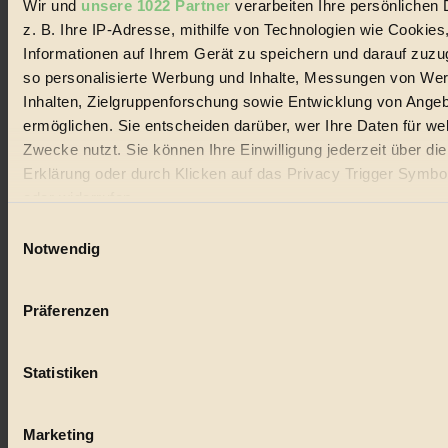
Wir und
unsere 1022 Partner
verarbeiten Ihre persönlichen 
#
z. B. Ihre IP-Adresse, mithilfe von Technologien wie Cookies
Lebensmittel
Informationen auf Ihrem Gerät zu speichern und darauf zuzu
so personalisierte Werbung und Inhalte, Messungen von We
#
Inhalten, Zielgruppenforschung sowie Entwicklung von Ange
ermöglichen. Sie entscheiden darüber, wer Ihre Daten für we
Natur
Zwecke nutzt. Sie können Ihre Einwilligung jederzeit über di
#
Erklärung oder durch Klicken auf das Privacy Trigger Symbo
oder widerrufen
kinderbuch
Einwilligungsauswahl
#
Wenn Sie es erlauben, würden wir auch gerne:
Notwendig
Informationen über Ihre geografische Lage erfassen, 
Umwelt
auf einige Meter genau sein können
Präferenzen
Ihr Gerät durch aktives Scannen nach bestimmten 
#
(Fingerprinting) identifizieren
Essen
Statistiken
Erfahren Sie mehr darüber, wie Ihre persönlichen Daten verar
werden, und legen Sie Ihre Präferenzen im
Abschnitt Einzel
#
fest.
Marketing
nachhaltig