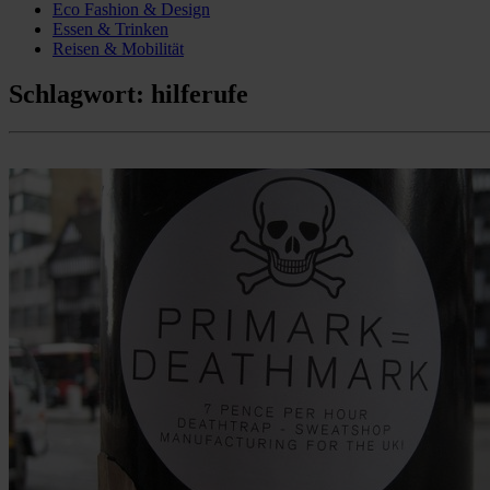
Eco Fashion & Design
Essen & Trinken
Reisen & Mobilität
Schlagwort:
hilferufe