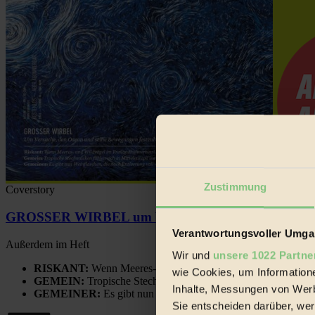
Zustimmung
Coverstory
GROSSER WIRBEL um Versuche, den Ozean und sein
Verantwortungsvoller Umgan
Außerdem im Heft
Wir und
unsere 1022 Partne
RISKANT:
Wenn Meeres- und Wildvögel im Freilandhühnerbe
wie Cookies, um Information
GEMEIN:
Tropische Stechmücken fühlen sich in Mitteleuropa
Inhalte, Messungen von Werb
GEMEINER:
Es gibt nun Weinflaschen, die nach Entleerung
Sie entscheiden darüber, wer