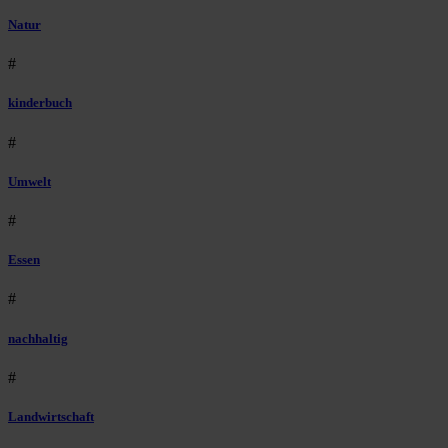
Natur
#
kinderbuch
#
Umwelt
#
Essen
#
nachhaltig
#
Landwirtschaft