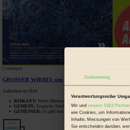
Coverstory
Zustimmung
GROSSER WIRBEL um Versuche, den Ozean und sein
Außerdem im Heft
Verantwortungsvoller Umgan
RISKANT:
Wenn Meeres- und Wildvögel im Freilandhühnerbe
Wir und
unsere 1022 Partne
GEMEIN:
Tropische Stechmücken fühlen sich in Mitteleuropa
GEMEINER:
Es gibt nun Weinflaschen, die nach Entleerung
wie Cookies, um Information
Inhalte, Messungen von Werb
Sie entscheiden darüber, wer