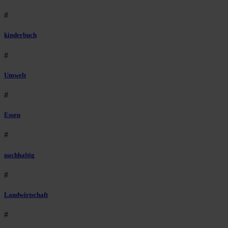
#
kinderbuch
#
Umwelt
#
Essen
#
nachhaltig
#
Landwirtschaft
#