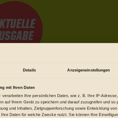
Details
Anzeigeneinstellungen
e Bewegungen festzuhalten.
g mit Ihren Daten
trieb vorbeischauen.
r
verarbeiten Ihre persönlichen Daten, wie z. B. Ihre IP-Adresse,
 inziwschen oft zu Hause.
 voll wieder zu dir zurückkommen.
en auf Ihrem Gerät zu speichern und darauf zuzugreifen und so 
ung und Inhalten, Zielgruppenforschung sowie Entwicklung von
 Ihre Daten für welche Zwecke nutzt. Sie können Ihre Einwilligun