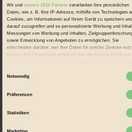
Wir und
unsere 1022 Partner
verarbeiten Ihre persönlichen
Social Media
Daten, wie z. B. Ihre IP-Adresse, mithilfe von Technologien w
22.601 Fans auf Facebook
3.415 Follower auf Twitter
Cookies, um Informationen auf Ihrem Gerät zu speichern un
Folge uns auf Instagram
darauf zuzugreifen und so personalisierte Werbung und Inhal
Themen
Messungen von Werbung und Inhalten, Zielgruppenforschun
#
sowie Entwicklung von Angeboten zu ermöglichen. Sie
Bio
entscheiden darüber, wer Ihre Daten für welche Zwecke nutzt
können Ihre Einwilligung jederzeit über die Cookie-Erklärung
#
durch Klicken auf das Privacy Trigger Symbol ändern oder
widerrufen
Nachhaltigkeit
Einwilligungsauswahl
Notwendig
#
Wenn Sie es erlauben, würden wir auch gerne:
Informationen über Ihre geografische Lage erfassen,
Vegan
Präferenzen
welche bis auf einige Meter genau sein können
#
Ihr Gerät durch aktives Scannen nach bestimmten
Merkmalen (Fingerprinting) identifizieren
Statistiken
Lebensmittel
Erfahren Sie mehr darüber, wie Ihre persönlichen Daten
#
verarbeitet werden, und legen Sie Ihre Präferenzen im
Absch
Marketing