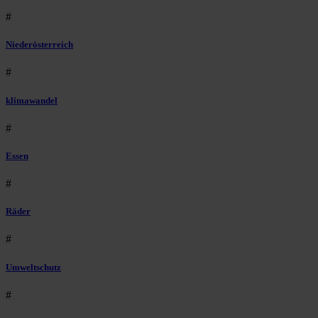
#
Niederösterreich
#
klimawandel
#
Essen
#
Räder
#
Umweltschutz
#