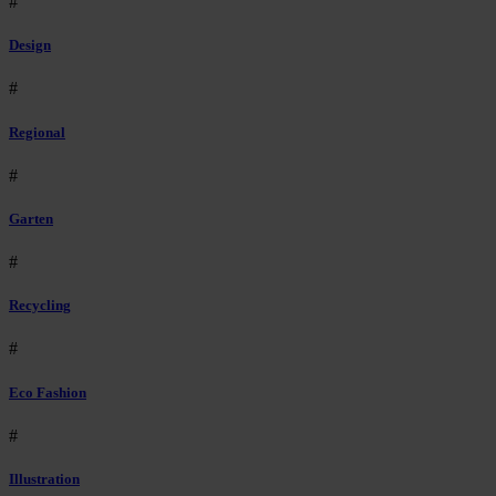
#
Design
#
Regional
#
Garten
#
Recycling
#
Eco Fashion
#
Illustration