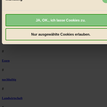
Einzelheiten
fest.
Natur
BIORAMA.eu verwendet Cookies
#
JA, OK., ich lasse Cookies zu.
biorama.eu
ist werbefinanziert und deswegen für dich
kinderbuch
kostenfrei.
Wir benötigen deine Einwilligung für Cookies, um
etwa selbst anonymisierte Statistiken dazu auslesen zu kön
#
Nur ausgewählte Cookies erlauben.
welche Inhalte besonders gut ankommen, Inhalte wie Videos
Umwelt
externen Plattformen anzuzeigen, oder auch, um Werbung
auszuspielen.
Mehr erfahren
.
#
Bist du damit einverstanden?
Essen
#
nachhaltig
#
Landwirtschaft