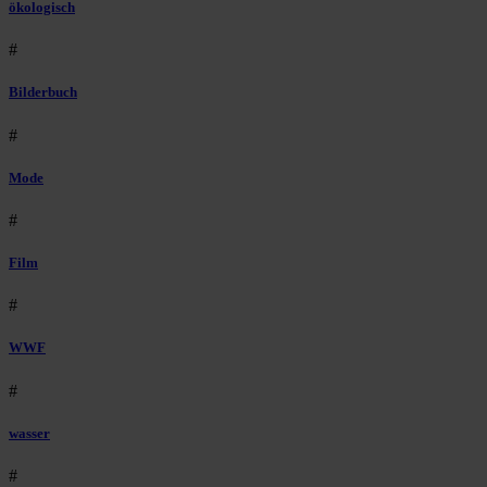
ökologisch
#
Bilderbuch
#
Mode
#
Film
#
WWF
#
wasser
#