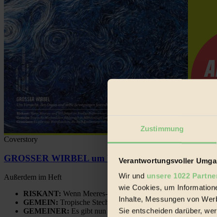
Zustimmung
Coverstory
GROSSER WIRBEL um Versuche, den Ozean und sein
Verantwortungsvoller Umgan
Wir und
unsere 1022 Partne
Außerdem im Heft
wie Cookies, um Information
RISKANT:
Wenn Meeres- und Wildvögel im Freilandhühnerbe
Inhalte, Messungen von Werb
GEMEIN:
Tropische Stechmücken fühlen sich in Mitteleuropa
Sie entscheiden darüber, wer
GEMEINER:
Es gibt nun Weinflaschen, die nach Entleerung