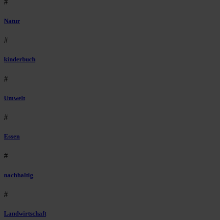
#
Natur
#
kinderbuch
#
Umwelt
#
Essen
#
nachhaltig
#
Landwirtschaft