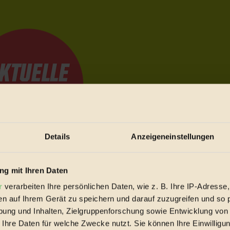
Details
Anzeigeneinstellungen
e Bewegungen festzuhalten.
g mit Ihren Daten
r
verarbeiten Ihre persönlichen Daten, wie z. B. Ihre IP-Adresse,
en auf Ihrem Gerät zu speichern und darauf zuzugreifen und so 
trieb vorbeischauen.
ung und Inhalten, Zielgruppenforschung sowie Entwicklung von
 inziwschen oft zu Hause.
 Ihre Daten für welche Zwecke nutzt. Sie können Ihre Einwilligun
 voll wieder zu dir zurückkommen.