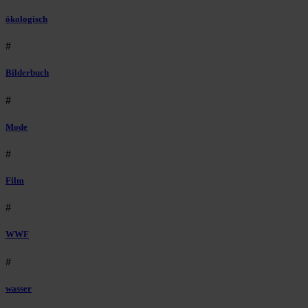
ökologisch
#
Bilderbuch
#
Mode
#
Film
#
WWF
#
wasser