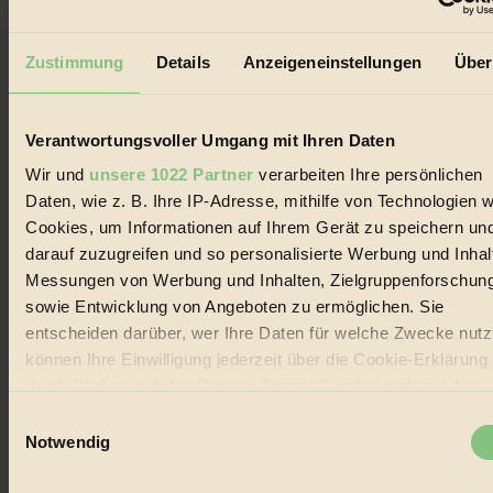
Der BIORAMA-Newsletter
Erhalte in regelmäßigen Abständen die aktuellsten Artikel,
Zustimmung
Details
Anzeigeneinstellungen
Über
Gewinnspiele & Ausgaben übersichtlich aufbereitet vom
BIORAMA-Magazin per E-Mail.
Verantwortungsvoller Umgang mit Ihren Daten
Jetzt eintragen:
Wir und
unsere 1022 Partner
verarbeiten Ihre persönlichen
Daten, wie z. B. Ihre IP-Adresse, mithilfe von Technologien w
Cookies, um Informationen auf Ihrem Gerät zu speichern un
darauf zuzugreifen und so personalisierte Werbung und Inhal
Messungen von Werbung und Inhalten, Zielgruppenforschun
sowie Entwicklung von Angeboten zu ermöglichen. Sie
© 2026 Biorama GmbH
entscheiden darüber, wer Ihre Daten für welche Zwecke nutzt
Impressum & Disclaimer
können Ihre Einwilligung jederzeit über die Cookie-Erklärung
Datenschutz
durch Klicken auf das Privacy Trigger Symbol ändern oder
Mediadaten
widerrufen
Einwilligungsauswahl
Biorama steht für einen nachhaltigen Lebensstil und bewussten
Notwendig
Lebenswandel. Es ist eine moderne Plattform für Ideen, Menschen
Wenn Sie es erlauben, würden wir auch gerne:
und Produkte, ein Leitfaden im schnell wachsenden Markt des
Handels mit Bioprodukten, des Fair-Trade sowie der Branche