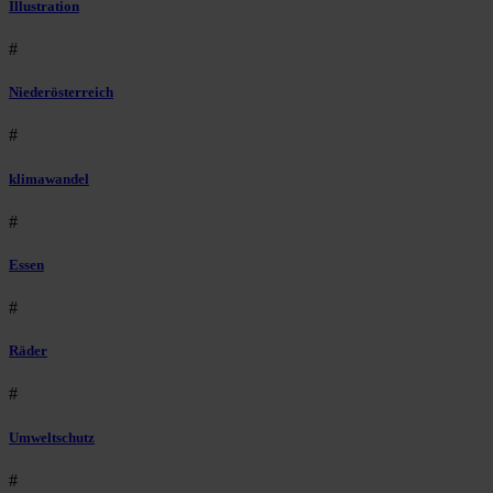
Illustration
#
Niederösterreich
#
klimawandel
#
Essen
#
Räder
#
Umweltschutz
#