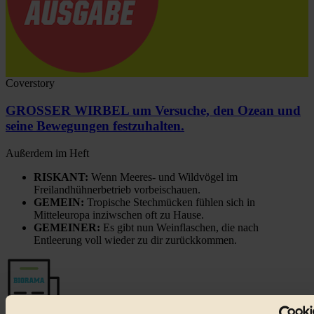
Coverstory
GROSSER WIRBEL um Versuche, den Ozean und
seine Bewegungen festzuhalten.
Außerdem im Heft
RISKANT:
Wenn Meeres- und Wildvögel im
Freilandhühnerbetrieb vorbeischauen.
GEMEIN:
Tropische Stechmücken fühlen sich in
Mitteleuropa inziwschen oft zu Hause.
GEMEINER:
Es gibt nun Weinflaschen, die nach
Entleerung voll wieder zu dir zurückkommen.