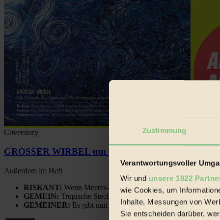
Zustimmung
Coverstory
GROSSER WIRBEL um Versuche, den Ozean und sein
Verantwortungsvoller Umgan
Außerdem im Heft
Wir und
unsere 1022 Partne
RISKANT:
Wenn Meeres- und Wildvögel im Freilandhühnerbe
wie Cookies, um Information
GEMEIN:
Tropische Stechmücken fühlen sich in Mitteleuropa
Inhalte, Messungen von Werb
GEMEINER:
Es gibt nun Weinflaschen, die nach Entleerung
Sie entscheiden darüber, wer