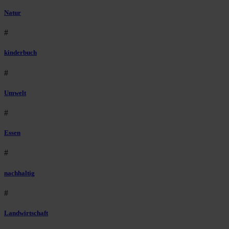
Natur
#
kinderbuch
#
Umwelt
#
Essen
#
nachhaltig
#
Landwirtschaft