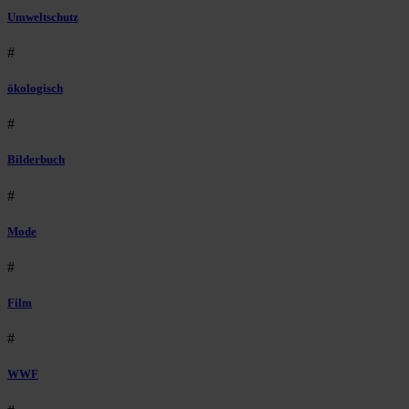
Umweltschutz
#
ökologisch
#
Bilderbuch
#
Mode
#
Film
#
WWF