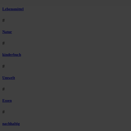
Lebensmittel
#
Natur
#
kinderbuch
#
Umwelt
#
Essen
#
nachhaltig