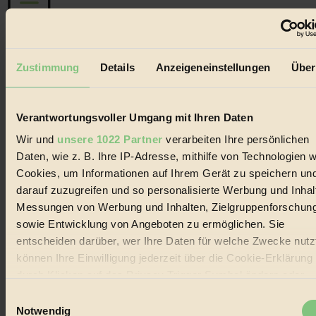
Der BIORAMA-Newsletter
Zustimmung
Details
Anzeigeneinstellungen
Über
Erhalte in regelmäßigen Abständen die aktuellsten Artikel,
Gewinnspiele & Ausgaben übersichtlich aufbereitet vom
BIORAMA-Magazin per E-Mail.
Verantwortungsvoller Umgang mit Ihren Daten
Wir und
unsere 1022 Partner
verarbeiten Ihre persönlichen
Jetzt eintragen:
Daten, wie z. B. Ihre IP-Adresse, mithilfe von Technologien w
Cookies, um Informationen auf Ihrem Gerät zu speichern un
darauf zuzugreifen und so personalisierte Werbung und Inhal
Messungen von Werbung und Inhalten, Zielgruppenforschun
sowie Entwicklung von Angeboten zu ermöglichen. Sie
entscheiden darüber, wer Ihre Daten für welche Zwecke nutzt
© 2026 Biorama GmbH
können Ihre Einwilligung jederzeit über die Cookie-Erklärung
Impressum & Disclaimer
durch Klicken auf das Privacy Trigger Symbol ändern oder
Datenschutz
widerrufen
Einwilligungsauswahl
Mediadaten
Notwendig