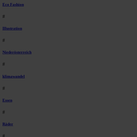
Eco Fashion
#
Illustration
#
Niederösterreich
#
klimawandel
#
Essen
#
Räder
#