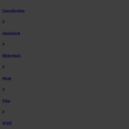
Umweltschutz
#
ökologisch
#
Bilderbuch
#
Mode
#
Film
#
WWF