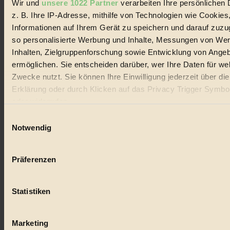
Wir und
unsere 1022 Partner
verarbeiten Ihre persönlichen 
#
z. B. Ihre IP-Adresse, mithilfe von Technologien wie Cookies
Lebensmittel
Informationen auf Ihrem Gerät zu speichern und darauf zuzu
so personalisierte Werbung und Inhalte, Messungen von We
#
Inhalten, Zielgruppenforschung sowie Entwicklung von Ange
ermöglichen. Sie entscheiden darüber, wer Ihre Daten für we
Natur
Zwecke nutzt. Sie können Ihre Einwilligung jederzeit über di
#
Erklärung oder durch Klicken auf das Privacy Trigger Symbo
oder widerrufen
kinderbuch
Einwilligungsauswahl
#
Wenn Sie es erlauben, würden wir auch gerne:
Notwendig
Informationen über Ihre geografische Lage erfassen, 
Umwelt
auf einige Meter genau sein können
Präferenzen
Ihr Gerät durch aktives Scannen nach bestimmten 
#
(Fingerprinting) identifizieren
Essen
Statistiken
Erfahren Sie mehr darüber, wie Ihre persönlichen Daten verar
werden, und legen Sie Ihre Präferenzen im
Abschnitt Einzel
#
fest.
Marketing
nachhaltig