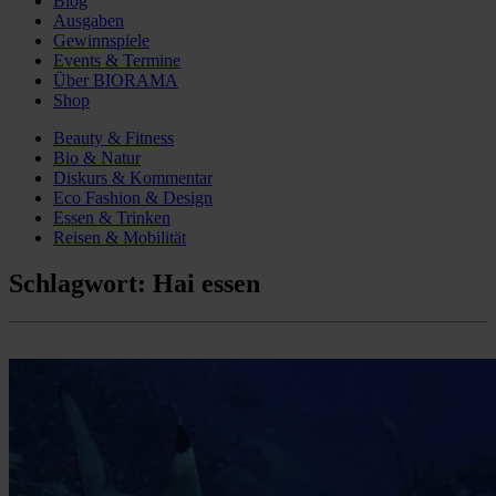
Blog
Ausgaben
Gewinnspiele
Events & Termine
Über BIORAMA
Shop
Beauty & Fitness
Bio & Natur
Diskurs & Kommentar
Eco Fashion & Design
Essen & Trinken
Reisen & Mobilität
Schlagwort:
Hai essen