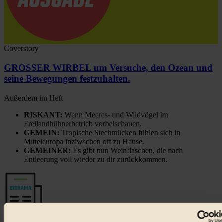
Coverstory
GROSSER WIRBEL um Versuche, den Ozean und
seine Bewegungen festzuhalten.
Außerdem im Heft
RISKANT:
Wenn Meeres- und Wildvögel im
Freilandhühnerbetrieb vorbeischauen.
GEMEIN:
Tropische Stechmücken fühlen sich in
Mitteleuropa inziwschen oft zu Hause.
GEMEINER:
Es gibt nun Weinflaschen, die nach
Entleerung voll wieder zu dir zurückkommen.
Der BIORAMA-Newsletter