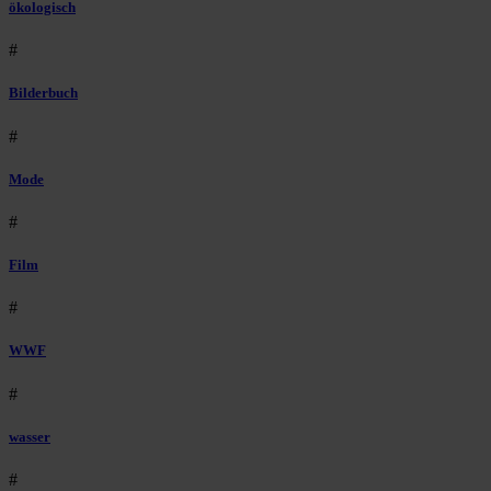
ökologisch
#
Bilderbuch
#
Mode
#
Film
#
WWF
#
wasser
#