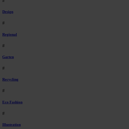
#
Design
#
Regional
#
Garten
#
Recycling
#
Eco Fashion
#
Illustration