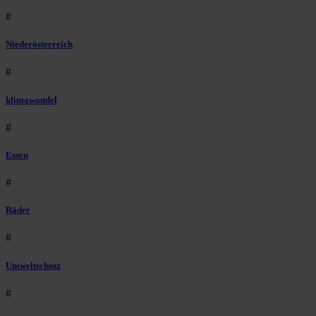
#
Niederösterreich
#
klimawandel
#
Essen
#
Räder
#
Umweltschutz
#