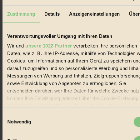
Erhalte in regelmäßigen Abständen die aktuellsten Artikel,
Gewinnspiele & Ausgaben übersichtlich aufbereitet vom
Zustimmung
Details
Anzeigeneinstellungen
Über
BIORAMA-Magazin per E-Mail.
Verantwortungsvoller Umgang mit Ihren Daten
Jetzt eintragen:
Wir und
unsere 1022 Partner
verarbeiten Ihre persönlichen
Daten, wie z. B. Ihre IP-Adresse, mithilfe von Technologien w
Cookies, um Informationen auf Ihrem Gerät zu speichern un
darauf zuzugreifen und so personalisierte Werbung und Inhal
Messungen von Werbung und Inhalten, Zielgruppenforschun
© 2026 Biorama GmbH
sowie Entwicklung von Angeboten zu ermöglichen. Sie
entscheiden darüber, wer Ihre Daten für welche Zwecke nutzt
Impressum & Disclaimer
Datenschutz
können Ihre Einwilligung jederzeit über die Cookie-Erklärung
Mediadaten
durch Klicken auf das Privacy Trigger Symbol ändern oder
widerrufen
Biorama steht für einen nachhaltigen Lebensstil und bewussten
Einwilligungsauswahl
Lebenswandel. Es ist eine moderne Plattform für Ideen, Menschen
Notwendig
und Produkte, ein Leitfaden im schnell wachsenden Markt des
Wenn Sie es erlauben, würden wir auch gerne:
Handels mit Bioprodukten, des Fair-Trade sowie der Branche
alternativer Energien.
Informationen über Ihre geografische Lage erfassen,