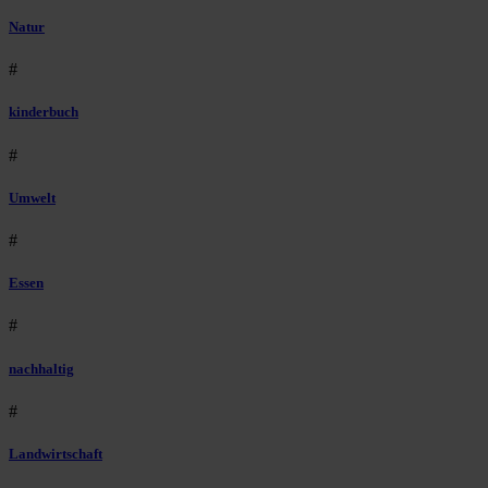
Natur
#
kinderbuch
#
Umwelt
#
Essen
#
nachhaltig
#
Landwirtschaft