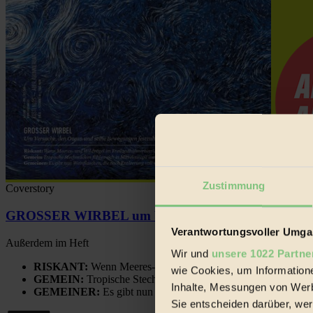
Zustimmung
Coverstory
GROSSER WIRBEL um Versuche, den Ozean und sein
Verantwortungsvoller Umgan
Außerdem im Heft
Wir und
unsere 1022 Partne
RISKANT:
Wenn Meeres- und Wildvögel im Freilandhühnerbe
wie Cookies, um Information
GEMEIN:
Tropische Stechmücken fühlen sich in Mitteleuropa
Inhalte, Messungen von Werb
GEMEINER:
Es gibt nun Weinflaschen, die nach Entleerung
Sie entscheiden darüber, wer