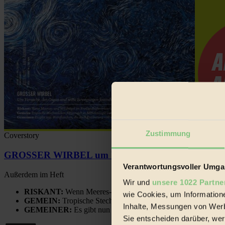
Zustimmung
Coverstory
GROSSER WIRBEL um Versuche, den Ozean und sein
Verantwortungsvoller Umgan
Außerdem im Heft
Wir und
unsere 1022 Partne
RISKANT:
Wenn Meeres- und Wildvögel im Freilandhühnerbe
wie Cookies, um Information
GEMEIN:
Tropische Stechmücken fühlen sich in Mitteleuropa
Inhalte, Messungen von Werb
GEMEINER:
Es gibt nun Weinflaschen, die nach Entleerung
Sie entscheiden darüber, wer