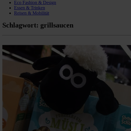
Eco Fashion & Design
Essen & Trinken
Reisen & Mobilität
Schlagwort:
grillsaucen