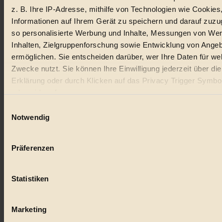
z. B. Ihre IP-Adresse, mithilfe von Technologien wie Cookies
Lebensmittel
Informationen auf Ihrem Gerät zu speichern und darauf zuzu
so personalisierte Werbung und Inhalte, Messungen von We
#
Inhalten, Zielgruppenforschung sowie Entwicklung von Ange
Natur
ermöglichen. Sie entscheiden darüber, wer Ihre Daten für we
Zwecke nutzt. Sie können Ihre Einwilligung jederzeit über di
#
Erklärung oder durch Klicken auf das Privacy Trigger Symbo
oder widerrufen
kinderbuch
Einwilligungsauswahl
#
Wenn Sie es erlauben, würden wir auch gerne:
Notwendig
Informationen über Ihre geografische Lage erfassen, 
Umwelt
auf einige Meter genau sein können
Präferenzen
#
Ihr Gerät durch aktives Scannen nach bestimmten 
(Fingerprinting) identifizieren
Essen
Statistiken
Erfahren Sie mehr darüber, wie Ihre persönlichen Daten verar
#
werden, und legen Sie Ihre Präferenzen im
Abschnitt Einzel
fest.
Marketing
nachhaltig