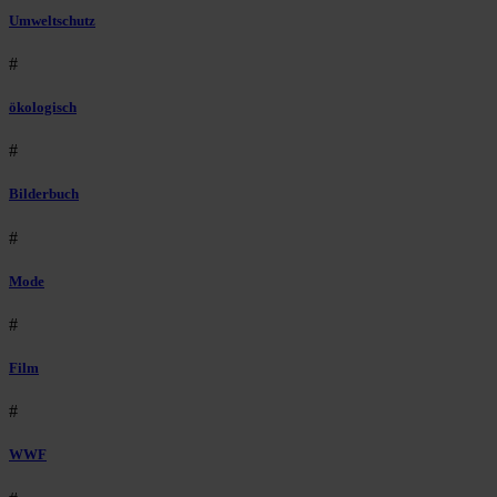
Umweltschutz
#
ökologisch
#
Bilderbuch
#
Mode
#
Film
#
WWF