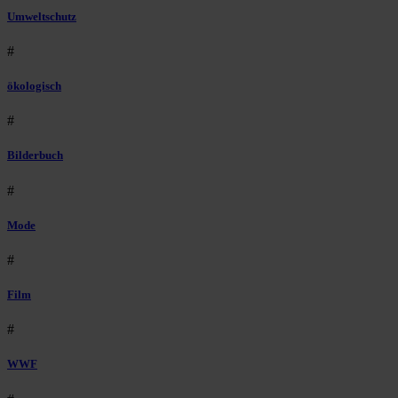
Umweltschutz
#
ökologisch
#
Bilderbuch
#
Mode
#
Film
#
WWF