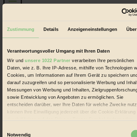
Der BIORAMA-Newsletter
Zustimmung
Details
Anzeigeneinstellungen
Über
Erhalte in regelmäßigen Abständen die aktuellsten Artikel,
Gewinnspiele & Ausgaben übersichtlich aufbereitet vom
BIORAMA-Magazin per E-Mail.
Verantwortungsvoller Umgang mit Ihren Daten
Wir und
unsere 1022 Partner
verarbeiten Ihre persönlichen
Jetzt eintragen:
Daten, wie z. B. Ihre IP-Adresse, mithilfe von Technologien w
Cookies, um Informationen auf Ihrem Gerät zu speichern un
darauf zuzugreifen und so personalisierte Werbung und Inhal
Messungen von Werbung und Inhalten, Zielgruppenforschun
sowie Entwicklung von Angeboten zu ermöglichen. Sie
entscheiden darüber, wer Ihre Daten für welche Zwecke nutzt
© 2026 Biorama GmbH
können Ihre Einwilligung jederzeit über die Cookie-Erklärung
Impressum & Disclaimer
durch Klicken auf das Privacy Trigger Symbol ändern oder
Datenschutz
widerrufen
Einwilligungsauswahl
Mediadaten
Notwendig