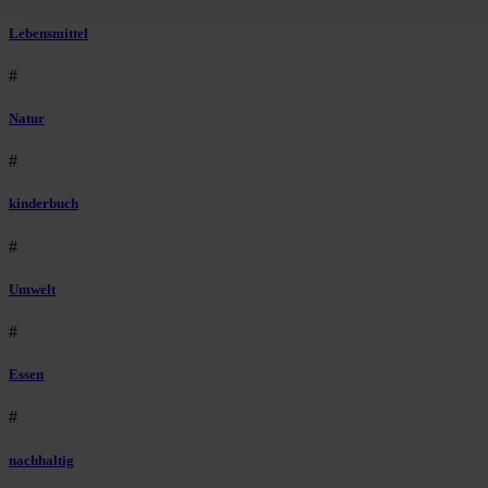
Lebensmittel
#
Natur
#
kinderbuch
#
Umwelt
#
Essen
#
nachhaltig