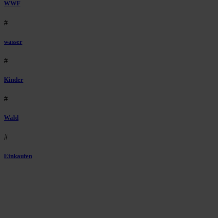
WWF
#
wasser
#
Kinder
#
Wald
#
Einkaufen