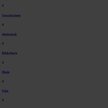
#
Umweltschutz
#
ökologisch
#
Bilderbuch
#
Mode
#
Film
#