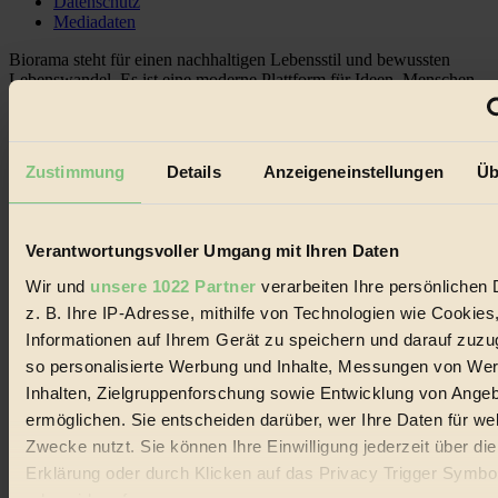
Datenschutz
Mediadaten
Biorama steht für einen nachhaltigen Lebensstil und bewussten
Lebenswandel. Es ist eine moderne Plattform für Ideen, Menschen
und Produkte, ein Leitfaden im schnell wachsenden Markt des
Handels mit Bioprodukten, des Fair-Trade sowie der Branche
alternativer Energien.
Zustimmung
Details
Anzeigeneinstellungen
Üb
Social Media
22.601 Fans auf Facebook
3.415 Follower auf Twitter
Folge uns auf Instagram
Verantwortungsvoller Umgang mit Ihren Daten
Themen
#
Wir und
unsere 1022 Partner
verarbeiten Ihre persönlichen 
z. B. Ihre IP-Adresse, mithilfe von Technologien wie Cookies
Bio
Informationen auf Ihrem Gerät zu speichern und darauf zuzu
#
so personalisierte Werbung und Inhalte, Messungen von We
Inhalten, Zielgruppenforschung sowie Entwicklung von Ange
Nachhaltigkeit
ermöglichen. Sie entscheiden darüber, wer Ihre Daten für we
Zwecke nutzt. Sie können Ihre Einwilligung jederzeit über di
#
Erklärung oder durch Klicken auf das Privacy Trigger Symbo
Vegan