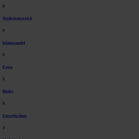
#
Niederösterreich
#
klimawandel
#
Essen
#
Räder
#
Umweltschutz
#