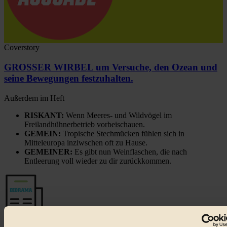
Coverstory
GROSSER WIRBEL um Versuche, den Ozean und
seine Bewegungen festzuhalten.
Außerdem im Heft
RISKANT:
Wenn Meeres- und Wildvögel im
Freilandhühnerbetrieb vorbeischauen.
GEMEIN:
Tropische Stechmücken fühlen sich in
Mitteleuropa inziwschen oft zu Hause.
GEMEINER:
Es gibt nun Weinflaschen, die nach
Entleerung voll wieder zu dir zurückkommen.
Der BIORAMA-Newsletter