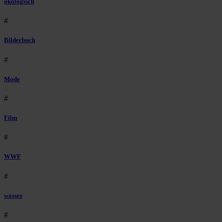
ökologisch
#
Bilderbuch
#
Mode
#
Film
#
WWF
#
wasser
#