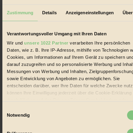
Erhalte in regelmäßigen Abständen die aktuellsten Artikel,
Gewinnspiele & Ausgaben übersichtlich aufbereitet vom
Zustimmung
Details
Anzeigeneinstellungen
Über
BIORAMA-Magazin per E-Mail.
Verantwortungsvoller Umgang mit Ihren Daten
Jetzt eintragen:
Wir und
unsere 1022 Partner
verarbeiten Ihre persönlichen
Daten, wie z. B. Ihre IP-Adresse, mithilfe von Technologien w
Cookies, um Informationen auf Ihrem Gerät zu speichern un
darauf zuzugreifen und so personalisierte Werbung und Inhal
Messungen von Werbung und Inhalten, Zielgruppenforschun
© 2026 Biorama GmbH
sowie Entwicklung von Angeboten zu ermöglichen. Sie
entscheiden darüber, wer Ihre Daten für welche Zwecke nutzt
Impressum & Disclaimer
Datenschutz
können Ihre Einwilligung jederzeit über die Cookie-Erklärung
Mediadaten
durch Klicken auf das Privacy Trigger Symbol ändern oder
widerrufen
Biorama steht für einen nachhaltigen Lebensstil und bewussten
Einwilligungsauswahl
Lebenswandel. Es ist eine moderne Plattform für Ideen, Menschen
Notwendig
und Produkte, ein Leitfaden im schnell wachsenden Markt des
Wenn Sie es erlauben, würden wir auch gerne:
Handels mit Bioprodukten, des Fair-Trade sowie der Branche
alternativer Energien.
Informationen über Ihre geografische Lage erfassen,