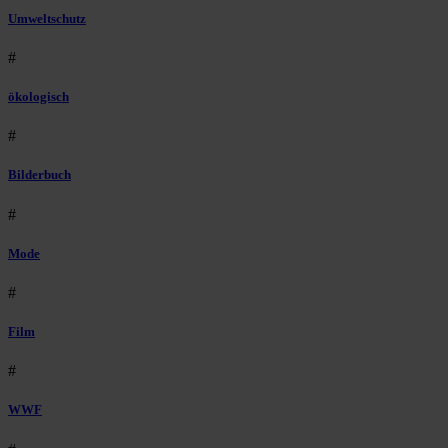
Umweltschutz
#
ökologisch
#
Bilderbuch
#
Mode
#
Film
#
WWF