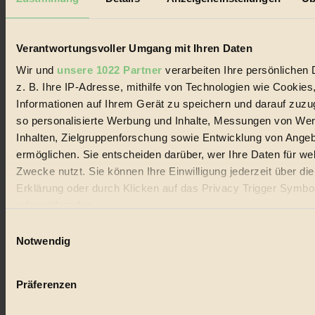
Biorama steht für einen nachhaltigen Lebensstil und bewussten
Lebenswandel. Es ist eine moderne Plattform für Ideen, Menschen
und Produkte, ein Leitfaden im schnell wachsenden Markt des
Handels mit Bioprodukten, des Fair-Trade sowie der Branche
Verantwortungsvoller Umgang mit Ihren Daten
alternativer Energien.
Wir und
unsere 1022 Partner
verarbeiten Ihre persönlichen 
Social Media
z. B. Ihre IP-Adresse, mithilfe von Technologien wie Cookies
22.601 Fans auf Facebook
Informationen auf Ihrem Gerät zu speichern und darauf zuzu
3.415 Follower auf Twitter
Folge uns auf Instagram
so personalisierte Werbung und Inhalte, Messungen von We
Themen
Inhalten, Zielgruppenforschung sowie Entwicklung von Ange
#
ermöglichen. Sie entscheiden darüber, wer Ihre Daten für we
Zwecke nutzt. Sie können Ihre Einwilligung jederzeit über di
Bio
Erklärung oder durch Klicken auf das Privacy Trigger Symbo
#
oder widerrufen
Einwilligungsauswahl
Nachhaltigkeit
Wenn Sie es erlauben, würden wir auch gerne:
Notwendig
#
Informationen über Ihre geografische Lage erfassen, 
auf einige Meter genau sein können
Vegan
Präferenzen
Ihr Gerät durch aktives Scannen nach bestimmten 
#
(Fingerprinting) identifizieren