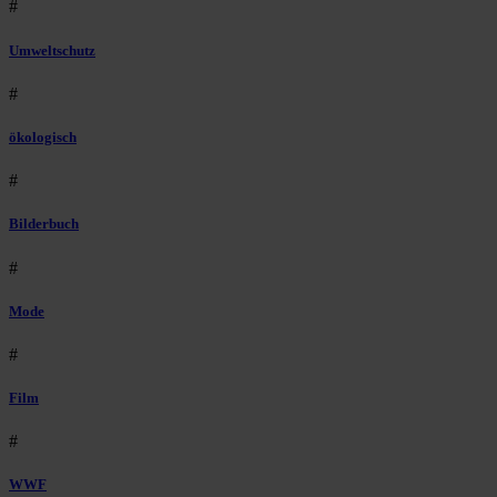
#
Umweltschutz
#
ökologisch
#
Bilderbuch
#
Mode
#
Film
#
WWF