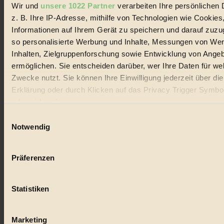
Wir und
unsere 1022 Partner
verarbeiten Ihre persönlichen 
#
z. B. Ihre IP-Adresse, mithilfe von Technologien wie Cookies
Lebensmittel
Informationen auf Ihrem Gerät zu speichern und darauf zuzu
so personalisierte Werbung und Inhalte, Messungen von We
#
Inhalten, Zielgruppenforschung sowie Entwicklung von Ange
ermöglichen. Sie entscheiden darüber, wer Ihre Daten für we
Natur
Zwecke nutzt. Sie können Ihre Einwilligung jederzeit über di
#
Erklärung oder durch Klicken auf das Privacy Trigger Symbo
oder widerrufen
kinderbuch
Einwilligungsauswahl
Wenn Sie es erlauben, würden wir auch gerne:
#
Notwendig
Informationen über Ihre geografische Lage erfassen, 
Umwelt
auf einige Meter genau sein können
Präferenzen
Ihr Gerät durch aktives Scannen nach bestimmten 
#
(Fingerprinting) identifizieren
Essen
Statistiken
Erfahren Sie mehr darüber, wie Ihre persönlichen Daten verar
werden, und legen Sie Ihre Präferenzen im
Abschnitt Einzel
#
fest.
Marketing