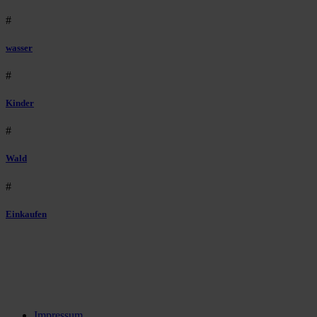
#
wasser
#
Kinder
#
Wald
#
Einkaufen
Impressum