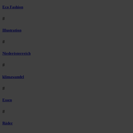
Eco Fashion
#
Illustration
#
Niederösterreich
#
klimawandel
#
Essen
#
Räder