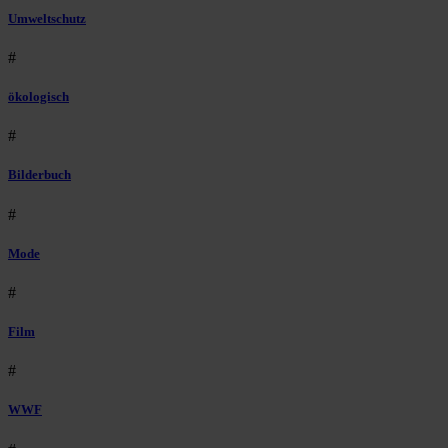
Umweltschutz
#
ökologisch
#
Bilderbuch
#
Mode
#
Film
#
WWF