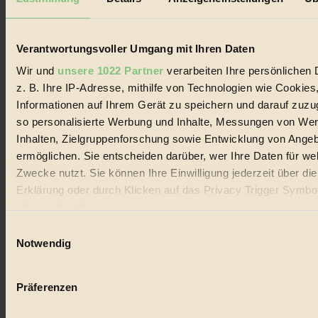
Biorama steht für einen nachhaltigen Lebensstil und bewussten
Lebenswandel. Es ist eine moderne Plattform für Ideen, Menschen
und Produkte, ein Leitfaden im schnell wachsenden Markt des
Handels mit Bioprodukten, des Fair-Trade sowie der Branche
Verantwortungsvoller Umgang mit Ihren Daten
alternativer Energien.
Wir und
unsere 1022 Partner
verarbeiten Ihre persönlichen 
Social Media
z. B. Ihre IP-Adresse, mithilfe von Technologien wie Cookies
22.601 Fans auf Facebook
Informationen auf Ihrem Gerät zu speichern und darauf zuzu
3.415 Follower auf Twitter
Folge uns auf Instagram
so personalisierte Werbung und Inhalte, Messungen von We
Themen
Inhalten, Zielgruppenforschung sowie Entwicklung von Ange
#
ermöglichen. Sie entscheiden darüber, wer Ihre Daten für we
Zwecke nutzt. Sie können Ihre Einwilligung jederzeit über di
Bio
Erklärung oder durch Klicken auf das Privacy Trigger Symbo
#
oder widerrufen
Einwilligungsauswahl
Nachhaltigkeit
Wenn Sie es erlauben, würden wir auch gerne:
Notwendig
#
Informationen über Ihre geografische Lage erfassen, 
auf einige Meter genau sein können
Vegan
Präferenzen
Ihr Gerät durch aktives Scannen nach bestimmten 
#
(Fingerprinting) identifizieren