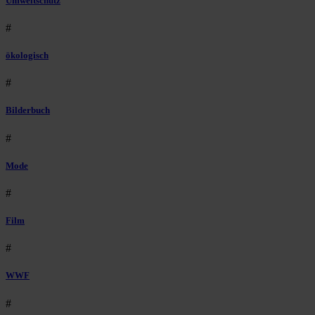
Umweltschutz
#
ökologisch
#
Bilderbuch
#
Mode
#
Film
#
WWF
#