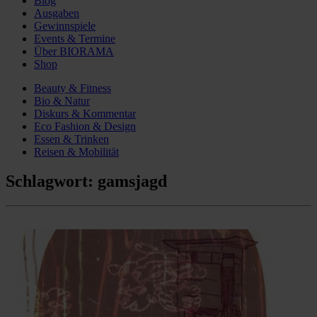
Blog
Ausgaben
Gewinnspiele
Events & Termine
Über BIORAMA
Shop
Beauty & Fitness
Bio & Natur
Diskurs & Kommentar
Eco Fashion & Design
Essen & Trinken
Reisen & Mobilität
Schlagwort:
gamsjagd