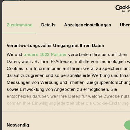
Der BIORAMA-Newsletter
Zustimmung
Details
Anzeigeneinstellungen
Über
Erhalte in regelmäßigen Abständen die aktuellsten Artikel,
Gewinnspiele & Ausgaben übersichtlich aufbereitet vom
BIORAMA-Magazin per E-Mail.
Verantwortungsvoller Umgang mit Ihren Daten
Wir und
unsere 1022 Partner
verarbeiten Ihre persönlichen
Jetzt eintragen:
Daten, wie z. B. Ihre IP-Adresse, mithilfe von Technologien w
Cookies, um Informationen auf Ihrem Gerät zu speichern un
darauf zuzugreifen und so personalisierte Werbung und Inhal
Messungen von Werbung und Inhalten, Zielgruppenforschun
sowie Entwicklung von Angeboten zu ermöglichen. Sie
entscheiden darüber, wer Ihre Daten für welche Zwecke nutzt
© 2026 Biorama GmbH
können Ihre Einwilligung jederzeit über die Cookie-Erklärung
Impressum & Disclaimer
durch Klicken auf das Privacy Trigger Symbol ändern oder
Datenschutz
widerrufen
Mediadaten
Einwilligungsauswahl
Notwendig
Biorama steht für einen nachhaltigen Lebensstil und bewussten