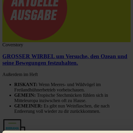
Coverstory
GROSSER WIRBEL um Versuche, den Ozean und
seine Bewegungen festzuhalten.
Außerdem im Heft
RISKANT:
Wenn Meeres- und Wildvögel im
Freilandhühnerbetrieb vorbeischauen.
GEMEIN:
Tropische Stechmücken fühlen sich in
Mitteleuropa inziwschen oft zu Hause.
GEMEINER:
Es gibt nun Weinflaschen, die nach
Entleerung voll wieder zu dir zurückkommen.