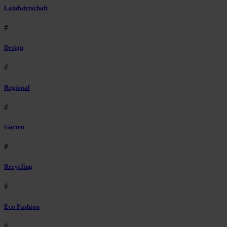
Landwirtschaft
#
Design
#
Regional
#
Garten
#
Recycling
#
Eco Fashion
#