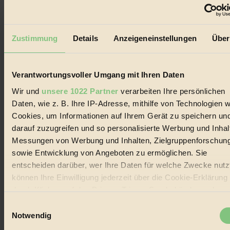
Der BIORAMA-Newsletter
Zustimmung
Details
Anzeigeneinstellungen
Über
Erhalte in regelmäßigen Abständen die aktuellsten Artikel,
Gewinnspiele & Ausgaben übersichtlich aufbereitet vom
BIORAMA-Magazin per E-Mail.
Verantwortungsvoller Umgang mit Ihren Daten
Jetzt eintragen:
Wir und
unsere 1022 Partner
verarbeiten Ihre persönlichen
Daten, wie z. B. Ihre IP-Adresse, mithilfe von Technologien w
Cookies, um Informationen auf Ihrem Gerät zu speichern un
darauf zuzugreifen und so personalisierte Werbung und Inhal
Messungen von Werbung und Inhalten, Zielgruppenforschun
sowie Entwicklung von Angeboten zu ermöglichen. Sie
© 2026 Biorama GmbH
entscheiden darüber, wer Ihre Daten für welche Zwecke nutzt
können Ihre Einwilligung jederzeit über die Cookie-Erklärung
Impressum & Disclaimer
Datenschutz
durch Klicken auf das Privacy Trigger Symbol ändern oder
Mediadaten
widerrufen
Einwilligungsauswahl
Biorama steht für einen nachhaltigen Lebensstil und bewussten
Notwendig
Lebenswandel. Es ist eine moderne Plattform für Ideen, Menschen
Wenn Sie es erlauben, würden wir auch gerne: