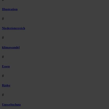
Illustration
#
Niederösterreich
#
klimawandel
#
Essen
#
Räder
#
Umweltschutz