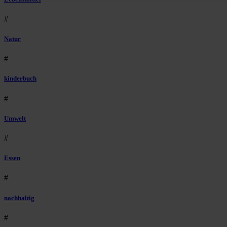
#
Natur
#
kinderbuch
#
Umwelt
#
Essen
#
nachhaltig
#