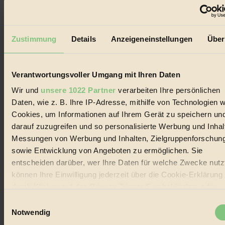
Der BIORAMA-Newsletter
Zustimmung
Details
Anzeigeneinstellungen
Über
Erhalte in regelmäßigen Abständen die aktuellsten Artikel,
Gewinnspiele & Ausgaben übersichtlich aufbereitet vom
BIORAMA-Magazin per E-Mail.
Verantwortungsvoller Umgang mit Ihren Daten
Jetzt eintragen:
Wir und
unsere 1022 Partner
verarbeiten Ihre persönlichen
Daten, wie z. B. Ihre IP-Adresse, mithilfe von Technologien w
Cookies, um Informationen auf Ihrem Gerät zu speichern un
darauf zuzugreifen und so personalisierte Werbung und Inhal
Messungen von Werbung und Inhalten, Zielgruppenforschun
sowie Entwicklung von Angeboten zu ermöglichen. Sie
© 2026 Biorama GmbH
entscheiden darüber, wer Ihre Daten für welche Zwecke nutzt
können Ihre Einwilligung jederzeit über die Cookie-Erklärung
Impressum & Disclaimer
durch Klicken auf das Privacy Trigger Symbol ändern oder
Datenschutz
Mediadaten
widerrufen
Einwilligungsauswahl
Notwendig
Biorama steht für einen nachhaltigen Lebensstil und bewussten
Lebenswandel. Es ist eine moderne Plattform für Ideen, Menschen
Wenn Sie es erlauben, würden wir auch gerne: