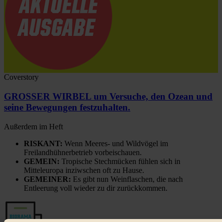
Coverstory
GROSSER WIRBEL um Versuche, den Ozean und
seine Bewegungen festzuhalten.
Außerdem im Heft
RISKANT:
Wenn Meeres- und Wildvögel im
Freilandhühnerbetrieb vorbeischauen.
GEMEIN:
Tropische Stechmücken fühlen sich in
Mitteleuropa inziwschen oft zu Hause.
GEMEINER:
Es gibt nun Weinflaschen, die nach
Entleerung voll wieder zu dir zurückkommen.