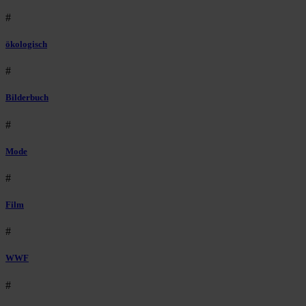
#
ökologisch
#
Bilderbuch
#
Mode
#
Film
#
WWF
#