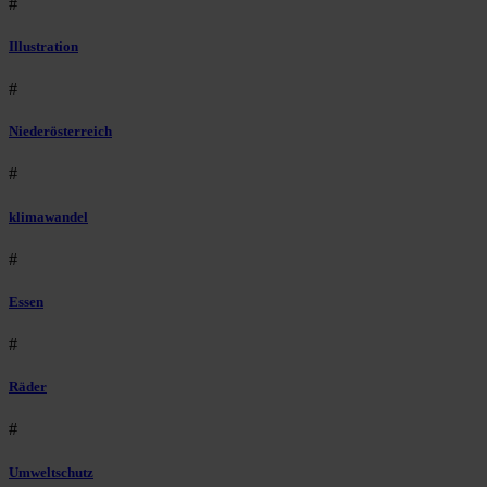
#
Illustration
#
Niederösterreich
#
klimawandel
#
Essen
#
Räder
#
Umweltschutz