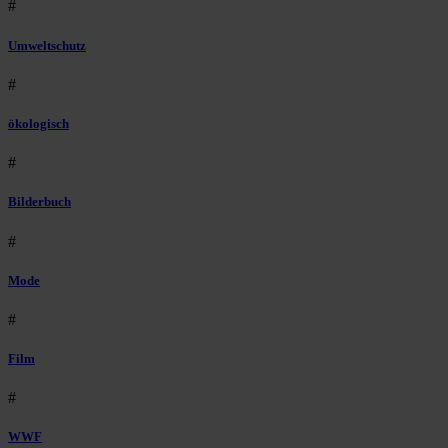
#
Umweltschutz
#
ökologisch
#
Bilderbuch
#
Mode
#
Film
#
WWF