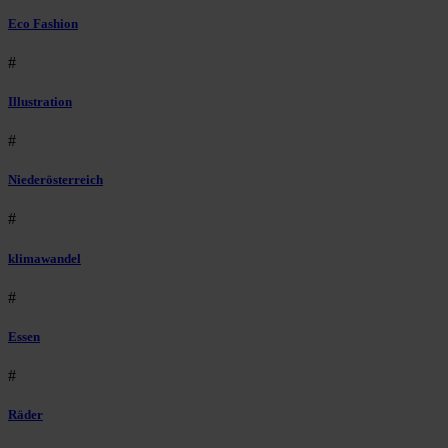
Eco Fashion
#
Illustration
#
Niederösterreich
#
klimawandel
#
Essen
#
Räder