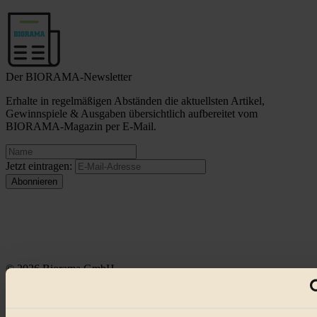
Der BIORAMA-Newsletter
Erhalte in regelmäßigen Abständen die aktuellsten Artikel,
Gewinnspiele & Ausgaben übersichtlich aufbereitet vom
BIORAMA-Magazin per E-Mail.
Jetzt eintragen:
© 2026 Biorama GmbH
Impressum & Disclaimer
Datenschutz