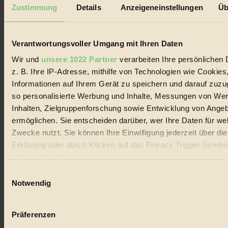
Mediadaten
Zustimmung
Details
Anzeigeneinstellungen
Üb
Biorama steht für einen nachhaltigen Lebensstil und bewussten
Lebenswandel. Es ist eine moderne Plattform für Ideen, Menschen
und Produkte, ein Leitfaden im schnell wachsenden Markt des
Verantwortungsvoller Umgang mit Ihren Daten
Handels mit Bioprodukten, des Fair-Trade sowie der Branche
alternativer Energien.
Wir und
unsere 1022 Partner
verarbeiten Ihre persönlichen 
z. B. Ihre IP-Adresse, mithilfe von Technologien wie Cookies
Social Media
22.601 Fans auf Facebook
Informationen auf Ihrem Gerät zu speichern und darauf zuzu
3.415 Follower auf Twitter
so personalisierte Werbung und Inhalte, Messungen von We
Folge uns auf Instagram
Inhalten, Zielgruppenforschung sowie Entwicklung von Ange
Themen
#
ermöglichen. Sie entscheiden darüber, wer Ihre Daten für we
Zwecke nutzt. Sie können Ihre Einwilligung jederzeit über di
Bio
Erklärung oder durch Klicken auf das Privacy Trigger Symbo
oder widerrufen
#
Einwilligungsauswahl
Nachhaltigkeit
Wenn Sie es erlauben, würden wir auch gerne:
Notwendig
Informationen über Ihre geografische Lage erfassen, 
#
auf einige Meter genau sein können
Präferenzen
Vegan
Ihr Gerät durch aktives Scannen nach bestimmten 