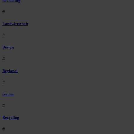
nachhaltig
#
Landwirtschaft
#
Design
#
Regional
#
Garten
#
Recycling
#