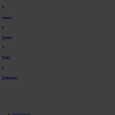
#
wasser
#
Kinder
#
Wald
#
Einkaufen
Impressum