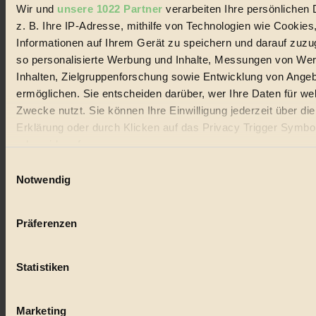
Wir und
unsere 1022 Partner
verarbeiten Ihre persönlichen 
z. B. Ihre IP-Adresse, mithilfe von Technologien wie Cookies
© 2026 Biorama GmbH
Informationen auf Ihrem Gerät zu speichern und darauf zuzu
Impressum & Disclaimer
so personalisierte Werbung und Inhalte, Messungen von We
Datenschutz
Inhalten, Zielgruppenforschung sowie Entwicklung von Ange
Mediadaten
ermöglichen. Sie entscheiden darüber, wer Ihre Daten für we
Biorama steht für einen nachhaltigen Lebensstil und bewussten
Zwecke nutzt. Sie können Ihre Einwilligung jederzeit über di
Lebenswandel. Es ist eine moderne Plattform für Ideen, Menschen
Erklärung oder durch Klicken auf das Privacy Trigger Symbo
und Produkte, ein Leitfaden im schnell wachsenden Markt des
Handels mit Bioprodukten, des Fair-Trade sowie der Branche
oder widerrufen
alternativer Energien.
Einwilligungsauswahl
Wenn Sie es erlauben, würden wir auch gerne:
Notwendig
Social Media
22.601 Fans auf Facebook
Informationen über Ihre geografische Lage erfassen, 
3.415 Follower auf Twitter
auf einige Meter genau sein können
Folge uns auf Instagram
Präferenzen
Themen
Ihr Gerät durch aktives Scannen nach bestimmten 
#
(Fingerprinting) identifizieren
Statistiken
Erfahren Sie mehr darüber, wie Ihre persönlichen Daten verar
Bio
werden, und legen Sie Ihre Präferenzen im
Abschnitt Einzel
#
fest.
Marketing