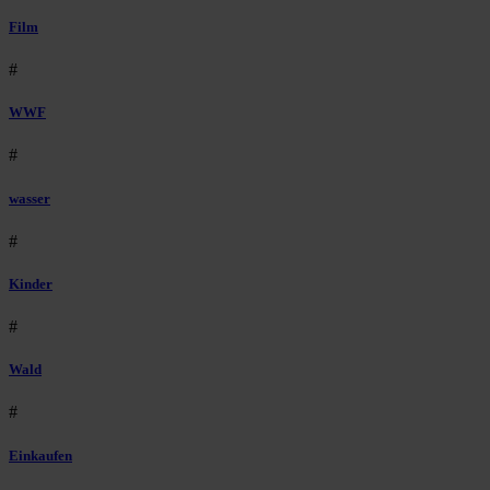
Film
#
WWF
#
wasser
#
Kinder
#
Wald
#
Einkaufen