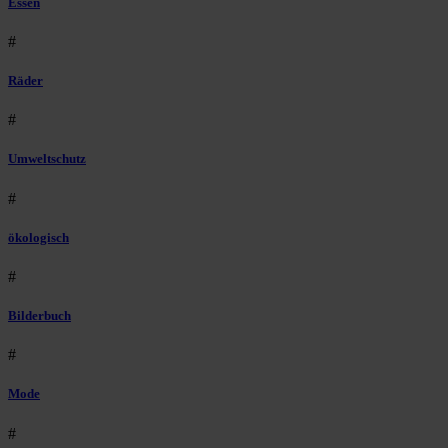
Essen
#
Räder
#
Umweltschutz
#
ökologisch
#
Bilderbuch
#
Mode
#