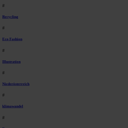
#
Recycling
#
Eco Fashion
#
Illustration
#
Niederösterreich
#
klimawandel
#