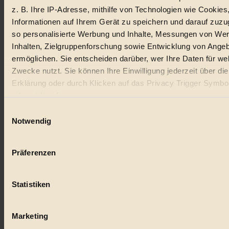
z. B. Ihre IP-Adresse, mithilfe von Technologien wie Cookies
Lebensmittel
Informationen auf Ihrem Gerät zu speichern und darauf zuzu
so personalisierte Werbung und Inhalte, Messungen von We
#
Inhalten, Zielgruppenforschung sowie Entwicklung von Ange
Natur
ermöglichen. Sie entscheiden darüber, wer Ihre Daten für we
Zwecke nutzt. Sie können Ihre Einwilligung jederzeit über di
#
Erklärung oder durch Klicken auf das Privacy Trigger Symbo
oder widerrufen
kinderbuch
Einwilligungsauswahl
#
Wenn Sie es erlauben, würden wir auch gerne:
Notwendig
Informationen über Ihre geografische Lage erfassen, 
Umwelt
auf einige Meter genau sein können
Präferenzen
#
Ihr Gerät durch aktives Scannen nach bestimmten 
(Fingerprinting) identifizieren
Essen
Statistiken
Erfahren Sie mehr darüber, wie Ihre persönlichen Daten verar
#
werden, und legen Sie Ihre Präferenzen im
Abschnitt Einzel
fest.
Marketing
nachhaltig