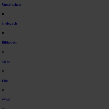
Umweltschutz
#
ökologisch
#
Bilderbuch
#
Mode
#
Film
#
WWF