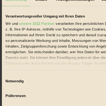
Biorama steht für einen nachhaltigen Lebensstil und bewussten
Lebenswandel. Es ist eine moderne Plattform für Ideen, Menschen
und Produkte, ein Leitfaden im schnell wachsenden Markt des
Handels mit Bioprodukten, des Fair-Trade sowie der Branche
Verantwortungsvoller Umgang mit Ihren Daten
alternativer Energien.
Wir und
unsere 1022 Partner
verarbeiten Ihre persönlichen 
Social Media
z. B. Ihre IP-Adresse, mithilfe von Technologien wie Cookies
22.601 Fans auf Facebook
Informationen auf Ihrem Gerät zu speichern und darauf zuzu
3.415 Follower auf Twitter
Folge uns auf Instagram
so personalisierte Werbung und Inhalte, Messungen von We
Themen
Inhalten, Zielgruppenforschung sowie Entwicklung von Ange
#
ermöglichen. Sie entscheiden darüber, wer Ihre Daten für we
Zwecke nutzt. Sie können Ihre Einwilligung jederzeit über di
Bio
Erklärung oder durch Klicken auf das Privacy Trigger Symbo
#
oder widerrufen
Einwilligungsauswahl
Nachhaltigkeit
Wenn Sie es erlauben, würden wir auch gerne:
Notwendig
#
Informationen über Ihre geografische Lage erfassen, 
auf einige Meter genau sein können
Vegan
Präferenzen
Ihr Gerät durch aktives Scannen nach bestimmten 
#
(Fingerprinting) identifizieren