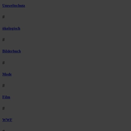
Umweltschutz
#
ökologisch
#
Bilderbuch
#
Mode
#
Film
#
WWF