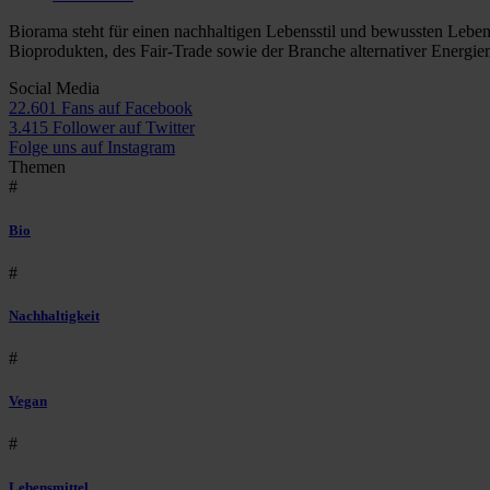
Biorama steht für einen nachhaltigen Lebensstil und bewussten Lebe
Bioprodukten, des Fair-Trade sowie der Branche alternativer Energie
Social Media
22.601 Fans auf Facebook
3.415 Follower auf Twitter
Folge uns auf Instagram
Themen
#
Bio
#
Nachhaltigkeit
#
Vegan
#
Lebensmittel