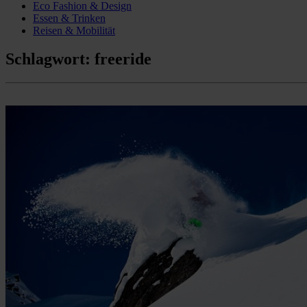
Eco Fashion & Design
Essen & Trinken
Reisen & Mobilität
Schlagwort:
freeride