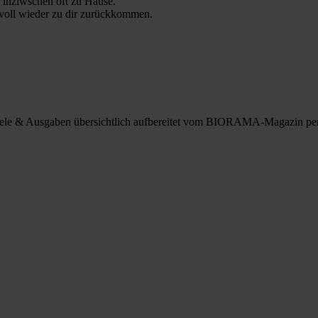
 inziwschen oft zu Hause.
 voll wieder zu dir zurückkommen.
spiele & Ausgaben übersichtlich aufbereitet vom BIORAMA-Magazin pe