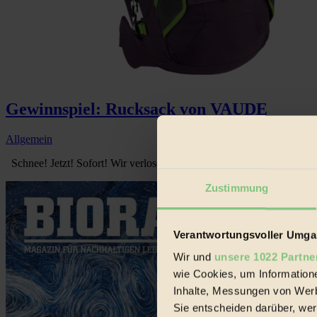
Gewinnspiel: Rucksack von VAUDE
Allgemein
Schnee! Jetzt! Sofort! Wir verlosen auf jeden Fall den passenden Ru
Zustimmung
Verantwortungsvoller Umgan
Wir und
unsere 1022 Partne
wie Cookies, um Information
Inhalte, Messungen von Werb
Sie entscheiden darüber, wer