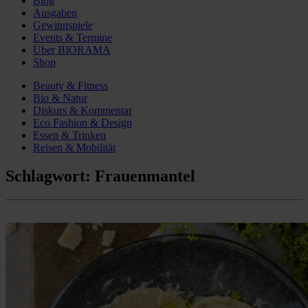
Blog
Ausgaben
Gewinnspiele
Events & Termine
Über BIORAMA
Shop
Beauty & Fitness
Bio & Natur
Diskurs & Kommentar
Eco Fashion & Design
Essen & Trinken
Reisen & Mobilität
Schlagwort:
Frauenmantel