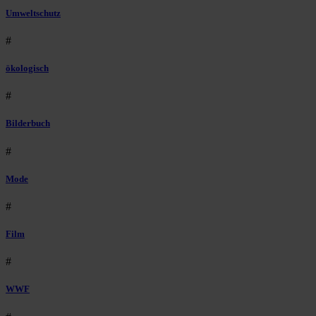
Umweltschutz
#
ökologisch
#
Bilderbuch
#
Mode
#
Film
#
WWF