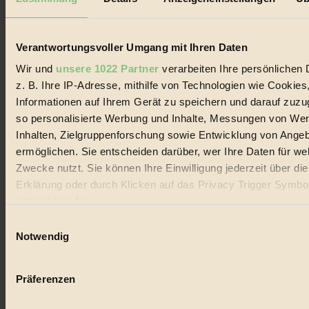
Biorama steht für einen nachhaltigen Lebensstil und bewussten
Lebenswandel. Es ist eine moderne Plattform für Ideen, Menschen
und Produkte, ein Leitfaden im schnell wachsenden Markt des
Handels mit Bioprodukten, des Fair-Trade sowie der Branche
Verantwortungsvoller Umgang mit Ihren Daten
alternativer Energien.
Wir und
unsere 1022 Partner
verarbeiten Ihre persönlichen 
Social Media
z. B. Ihre IP-Adresse, mithilfe von Technologien wie Cookies
22.601 Fans auf Facebook
Informationen auf Ihrem Gerät zu speichern und darauf zuzu
3.415 Follower auf Twitter
Folge uns auf Instagram
so personalisierte Werbung und Inhalte, Messungen von We
Themen
Inhalten, Zielgruppenforschung sowie Entwicklung von Ange
#
ermöglichen. Sie entscheiden darüber, wer Ihre Daten für we
Zwecke nutzt. Sie können Ihre Einwilligung jederzeit über di
Bio
Erklärung oder durch Klicken auf das Privacy Trigger Symbo
#
oder widerrufen
Einwilligungsauswahl
Nachhaltigkeit
Wenn Sie es erlauben, würden wir auch gerne:
Notwendig
#
Informationen über Ihre geografische Lage erfassen, 
auf einige Meter genau sein können
Vegan
Präferenzen
Ihr Gerät durch aktives Scannen nach bestimmten 
#
(Fingerprinting) identifizieren