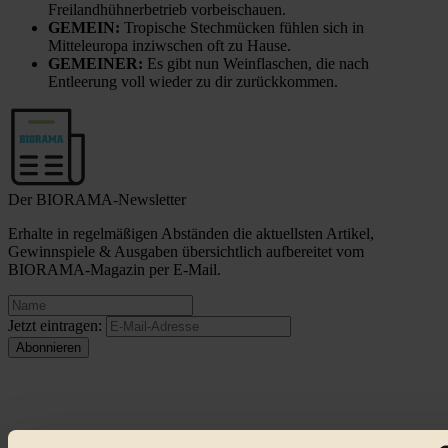
Freilandhühnerbetrieb vorbeischauen.
GEMEIN:
Tropische Stechmücken fühlen sich in
Mitteleuropa inziwschen oft zu Hause.
GEMEINER:
Es gibt nun Weinflaschen, die nach
Entleerung voll wieder zu dir zurückkommen.
Der BIORAMA-Newsletter
Erhalte in regelmäßigen Abständen die aktuellsten Artikel,
Gewinnspiele & Ausgaben übersichtlich aufbereitet vom
BIORAMA-Magazin per E-Mail.
Jetzt eintragen: