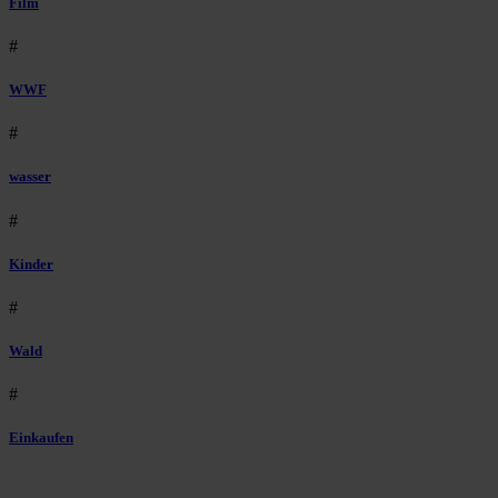
Film
#
WWF
#
wasser
#
Kinder
#
Wald
#
Einkaufen