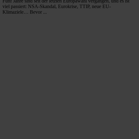
Fünf Jahre sind seit der letzten Europawahl vergangen, und es ist
viel passiert: NSA-Skandal, Eurokrise, TTIP, neue EU-
Klimaziele… Bevor ...