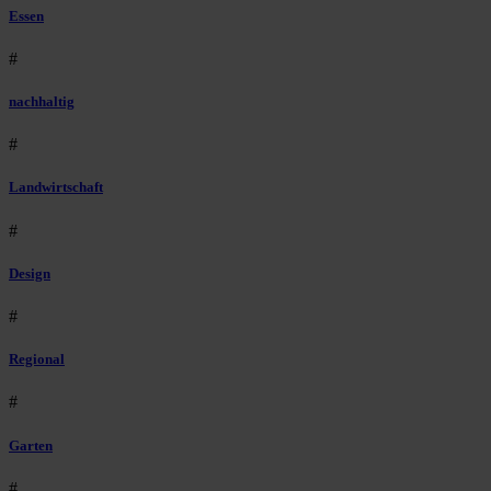
Essen
#
nachhaltig
#
Landwirtschaft
#
Design
#
Regional
#
Garten
#