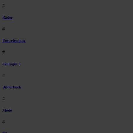
#
Räder
#
Umweltschutz
#
ökologisch
#
Bilderbuch
#
Mode
#