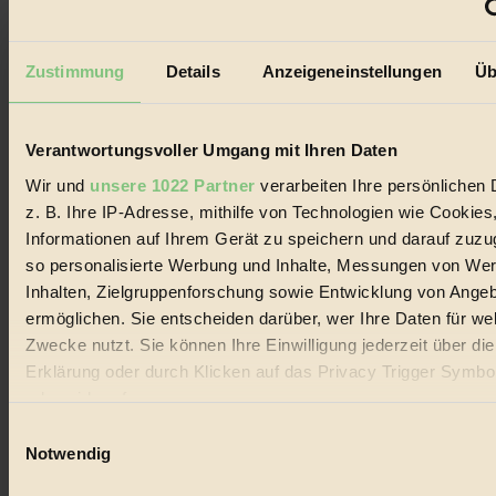
© 2026 Biorama GmbH
Impressum & Disclaimer
Zustimmung
Details
Anzeigeneinstellungen
Üb
Datenschutz
Mediadaten
Biorama steht für einen nachhaltigen Lebensstil und bewussten
Verantwortungsvoller Umgang mit Ihren Daten
Lebenswandel. Es ist eine moderne Plattform für Ideen, Menschen
und Produkte, ein Leitfaden im schnell wachsenden Markt des
Wir und
unsere 1022 Partner
verarbeiten Ihre persönlichen 
Handels mit Bioprodukten, des Fair-Trade sowie der Branche
z. B. Ihre IP-Adresse, mithilfe von Technologien wie Cookies
alternativer Energien.
Informationen auf Ihrem Gerät zu speichern und darauf zuzu
Social Media
so personalisierte Werbung und Inhalte, Messungen von We
22.601 Fans auf Facebook
Inhalten, Zielgruppenforschung sowie Entwicklung von Ange
3.415 Follower auf Twitter
Folge uns auf Instagram
ermöglichen. Sie entscheiden darüber, wer Ihre Daten für we
Themen
Zwecke nutzt. Sie können Ihre Einwilligung jederzeit über di
#
Erklärung oder durch Klicken auf das Privacy Trigger Symbo
oder widerrufen
Bio
Einwilligungsauswahl
#
Wenn Sie es erlauben, würden wir auch gerne:
Notwendig
Informationen über Ihre geografische Lage erfassen, 
Nachhaltigkeit