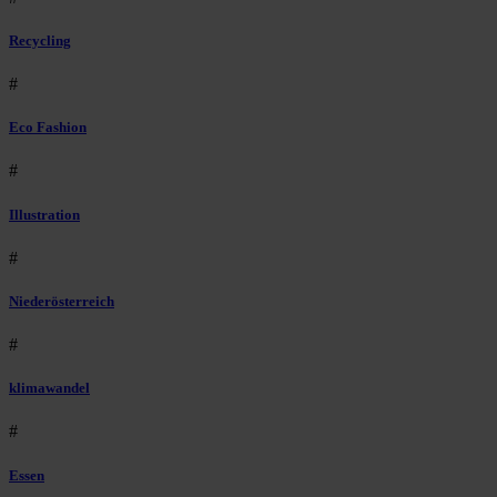
Recycling
#
Eco Fashion
#
Illustration
#
Niederösterreich
#
klimawandel
#
Essen