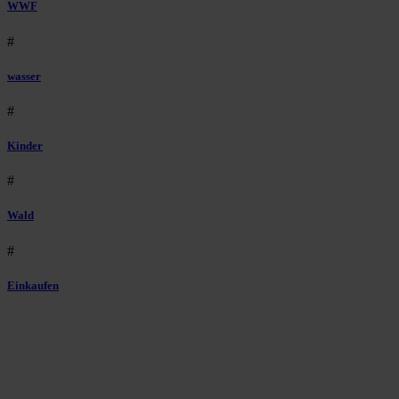
WWF
#
wasser
#
Kinder
#
Wald
#
Einkaufen