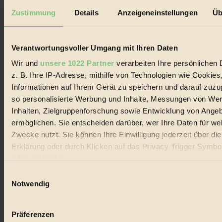
Datenschutz
Mediadaten
Zustimmung
Details
Anzeigeneinstellungen
Üb
Biorama steht für einen nachhaltigen Lebensstil und bewussten
Lebenswandel. Es ist eine moderne Plattform für Ideen, Menschen
und Produkte, ein Leitfaden im schnell wachsenden Markt des
Verantwortungsvoller Umgang mit Ihren Daten
Handels mit Bioprodukten, des Fair-Trade sowie der Branche
alternativer Energien.
Wir und
unsere 1022 Partner
verarbeiten Ihre persönlichen 
z. B. Ihre IP-Adresse, mithilfe von Technologien wie Cookies
Social Media
Informationen auf Ihrem Gerät zu speichern und darauf zuzu
22.601 Fans auf Facebook
3.415 Follower auf Twitter
so personalisierte Werbung und Inhalte, Messungen von We
Folge uns auf Instagram
Inhalten, Zielgruppenforschung sowie Entwicklung von Ange
Themen
ermöglichen. Sie entscheiden darüber, wer Ihre Daten für we
#
Zwecke nutzt. Sie können Ihre Einwilligung jederzeit über di
Bio
Erklärung oder durch Klicken auf das Privacy Trigger Symbo
oder widerrufen
#
Einwilligungsauswahl
Wenn Sie es erlauben, würden wir auch gerne:
Nachhaltigkeit
Notwendig
Informationen über Ihre geografische Lage erfassen, 
#
auf einige Meter genau sein können
Präferenzen
Ihr Gerät durch aktives Scannen nach bestimmten 
Vegan