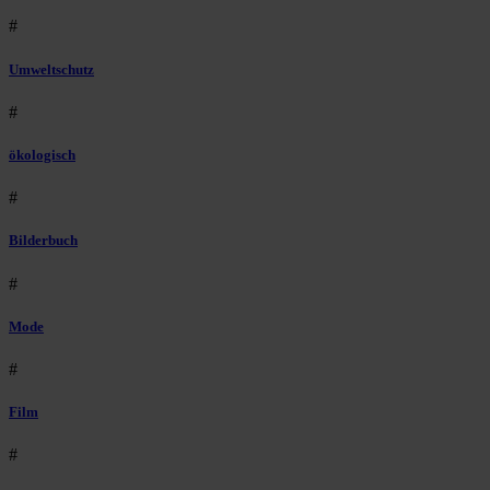
#
Umweltschutz
#
ökologisch
#
Bilderbuch
#
Mode
#
Film
#