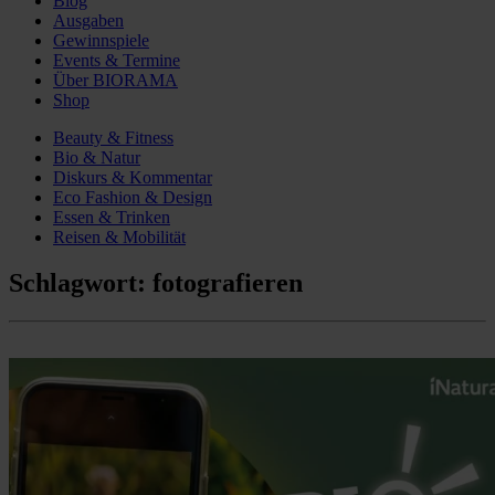
Blog
Ausgaben
Gewinnspiele
Events & Termine
Über BIORAMA
Shop
Beauty & Fitness
Bio & Natur
Diskurs & Kommentar
Eco Fashion & Design
Essen & Trinken
Reisen & Mobilität
Schlagwort:
fotografieren