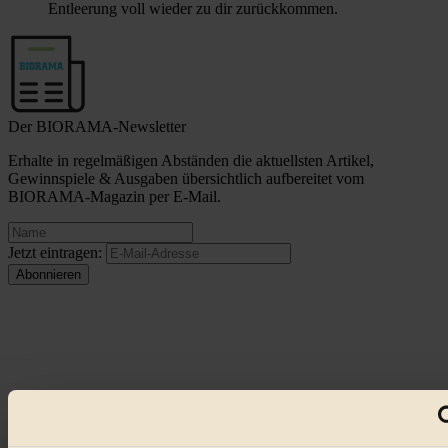
Entleerung voll wieder zu dir zurückkommen.
Der BIORAMA-Newsletter
Erhalte in regelmäßigen Abständen die aktuellsten Artikel,
Gewinnspiele & Ausgaben übersichtlich aufbereitet vom
BIORAMA-Magazin per E-Mail.
Jetzt eintragen:
© 2026 Biorama GmbH
Impressum & Disclaimer