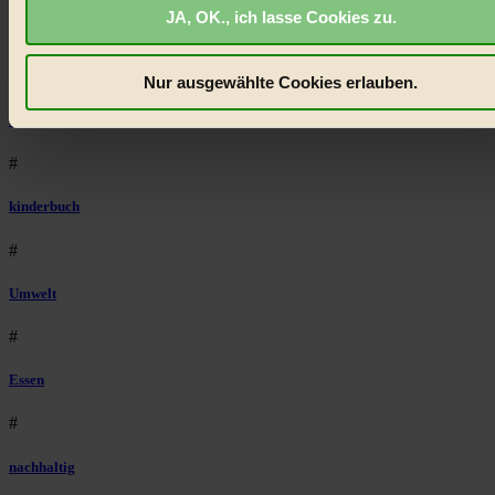
JA, OK., ich lasse Cookies zu.
biorama.eu
ist werbefinanziert und deswegen für dich
Lebensmittel
kostenfrei.
Wir benötigen deine Einwilligung für Cookies, um
etwa selbst anonymisierte Statistiken dazu auslesen zu kön
#
Nur ausgewählte Cookies erlauben.
welche Inhalte besonders gut ankommen, Inhalte wie Videos
Natur
externen Plattformen anzuzeigen, oder auch, um Werbung
auszuspielen.
Mehr erfahren
.
#
Bist du damit einverstanden?
kinderbuch
#
Umwelt
#
Essen
#
nachhaltig