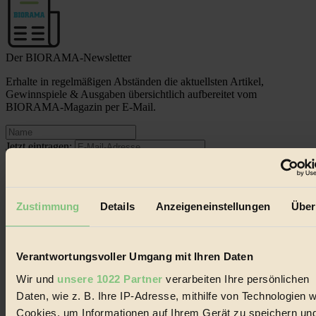
Der BIORAMA-Newsletter
Erhalte in regelmäßigen Abständen die aktuellsten Artikel,
Gewinnspiele & Ausgaben übersichtlich aufbereitet vom
BIORAMA-Magazin per E-Mail.
Jetzt eintragen:
Zustimmung
Details
Anzeigeneinstellungen
Über
© 2026 Biorama GmbH
Verantwortungsvoller Umgang mit Ihren Daten
Impressum & Disclaimer
Wir und
unsere 1022 Partner
verarbeiten Ihre persönlichen
Datenschutz
Daten, wie z. B. Ihre IP-Adresse, mithilfe von Technologien w
Mediadaten
Cookies, um Informationen auf Ihrem Gerät zu speichern un