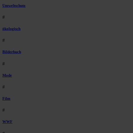
Umweltschutz
#
ökologisch
#
Bilderbuch
#
Mode
#
Film
#
WWF