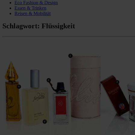
Eco Fashion & Design
Essen & Trinken
Reisen & Mobilität
Schlagwort:
Flüssigkeit