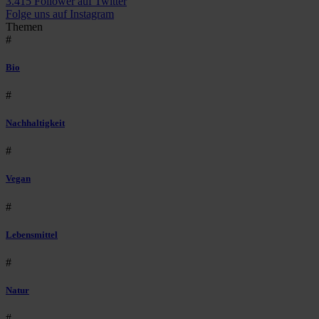
3.415 Follower auf Twitter
Folge uns auf Instagram
Themen
#
Bio
#
Nachhaltigkeit
#
Vegan
#
Lebensmittel
#
Natur
#