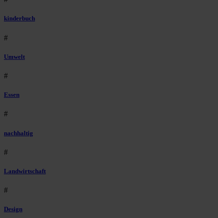
kinderbuch
#
Umwelt
#
Essen
#
nachhaltig
#
Landwirtschaft
#
Design