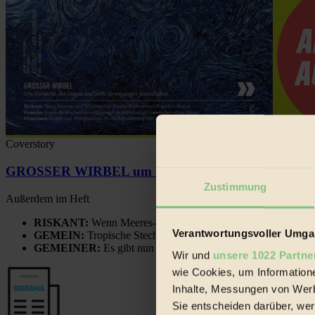
Coverstory
GROSSER WIRBEL um Versuche, den Ozean und sein
Zustimmung
Außerdem im Heft
RISKANT:
Wenn Meeres- und Wildvögel im Freilandhühnerbe
Verantwortungsvoller Umgan
GEMEIN:
Tropische Stechmücken fühlen sich in Mitteleuropa
GEMEINER:
Es gibt nun Weinflaschen, die nach Entleerung
Wir und
unsere 1022 Partne
wie Cookies, um Information
Inhalte, Messungen von Werb
Sie entscheiden darüber, wer