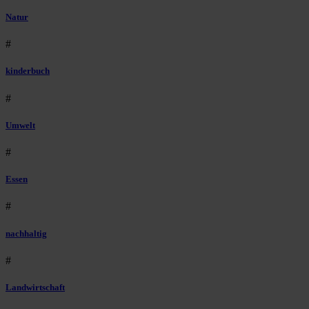
Natur
#
kinderbuch
#
Umwelt
#
Essen
#
nachhaltig
#
Landwirtschaft