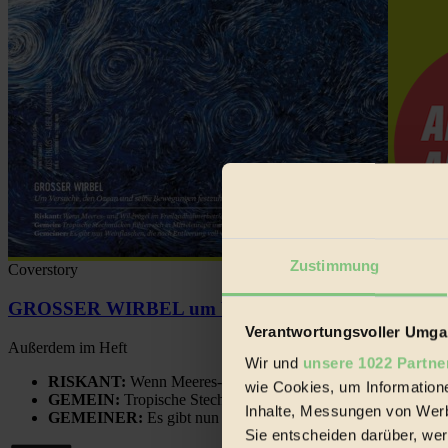
Zustimmung
Coverstory
GROSSER WIRBEL um Versuche, den Ozean und sein
Verantwortungsvoller Umgan
Außerdem im Heft
Wir und
unsere 1022 Partne
RISKANT:
Wenn Meeres- und Wildvögel im Freilandhühnerbe
wie Cookies, um Information
GEMEIN:
Tropische Stechmücken fühlen sich in Mitteleuropa
Inhalte, Messungen von Werb
GEMEINER:
Es gibt nun Weinflaschen, die nach Entleerung
Sie entscheiden darüber, wer