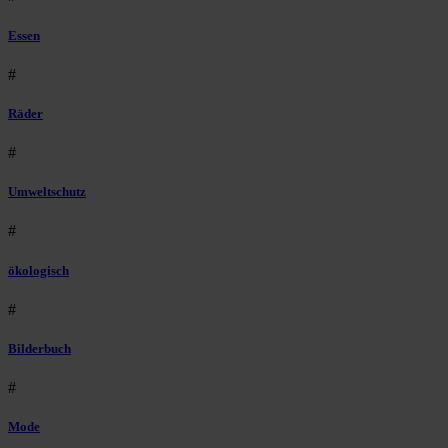
Essen
#
Räder
#
Umweltschutz
#
ökologisch
#
Bilderbuch
#
Mode