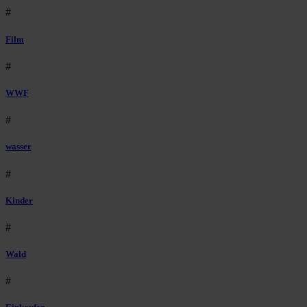
#
Film
#
WWF
#
wasser
#
Kinder
#
Wald
#