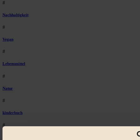
#
Nachhaltigkeit
#
Vegan
#
Lebensmittel
#
Natur
#
kinderbuch
#
Umwelt