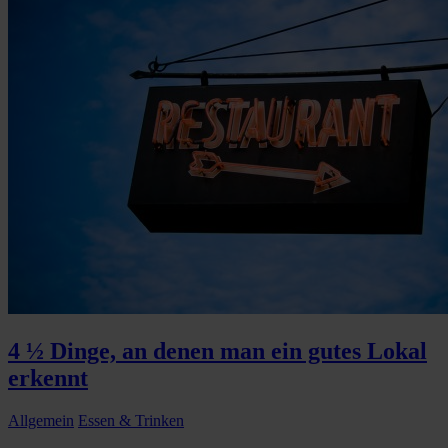
4 ½ Dinge, an denen man ein gutes Lokal
erkennt
Allgemein
Essen & Trinken