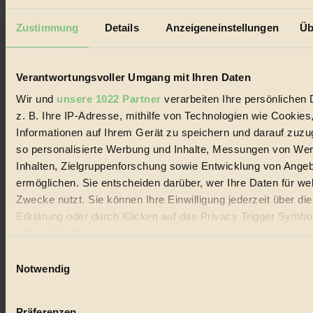
#
Zustimmung
Details
Anzeigeneinstellungen
Üb
Essen
#
Verantwortungsvoller Umgang mit Ihren Daten
Wir und
unsere 1022 Partner
verarbeiten Ihre persönlichen 
nachhaltig
z. B. Ihre IP-Adresse, mithilfe von Technologien wie Cookies
#
Informationen auf Ihrem Gerät zu speichern und darauf zuzu
so personalisierte Werbung und Inhalte, Messungen von We
Landwirtschaft
Inhalten, Zielgruppenforschung sowie Entwicklung von Ange
ermöglichen. Sie entscheiden darüber, wer Ihre Daten für we
#
Zwecke nutzt. Sie können Ihre Einwilligung jederzeit über di
Design
Erklärung oder durch Klicken auf das Privacy Trigger Symbo
oder widerrufen
#
Einwilligungsauswahl
Wenn Sie es erlauben, würden wir auch gerne:
Regional
Notwendig
Informationen über Ihre geografische Lage erfassen, 
#
auf einige Meter genau sein können
Präferenzen