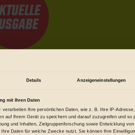
e Bewegungen festzuhalten.
Details
Anzeigeneinstellungen
trieb vorbeischauen.
 inziwschen oft zu Hause.
 voll wieder zu dir zurückkommen.
g mit Ihren Daten
r
verarbeiten Ihre persönlichen Daten, wie z. B. Ihre IP-Adresse,
en auf Ihrem Gerät zu speichern und darauf zuzugreifen und so 
ung und Inhalten, Zielgruppenforschung sowie Entwicklung von
 Ihre Daten für welche Zwecke nutzt. Sie können Ihre Einwilligun