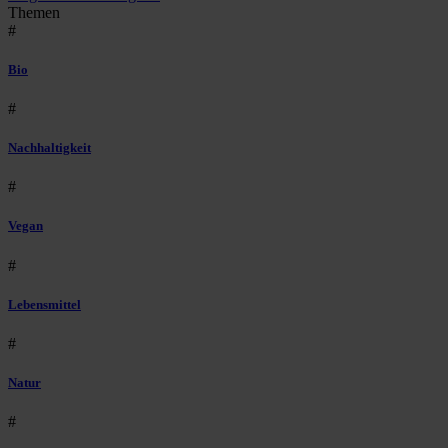
Themen
#
Bio
#
Nachhaltigkeit
#
Vegan
#
Lebensmittel
#
Natur
#