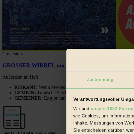
Coverstory
GROSSER WIRBEL um Versuche, den Ozean und sein
Außerdem im Heft
Zustimmung
RISKANT:
Wenn Meeres- und Wildvögel im Freilandhühnerbe
GEMEIN:
Tropische Stechmücken fühlen sich in Mitteleuropa
GEMEINER:
Es gibt nun Weinflaschen, die nach Entleerung
Verantwortungsvoller Umgan
Wir und
unsere 1022 Partne
wie Cookies, um Information
Inhalte, Messungen von Werb
Sie entscheiden darüber, wer
Der BIORAMA-Newsletter