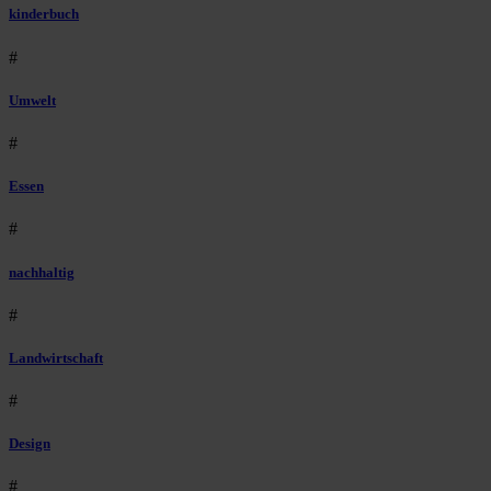
kinderbuch
#
Umwelt
#
Essen
#
nachhaltig
#
Landwirtschaft
#
Design
#