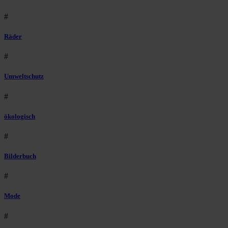
#
Räder
#
Umweltschutz
#
ökologisch
#
Bilderbuch
#
Mode
#