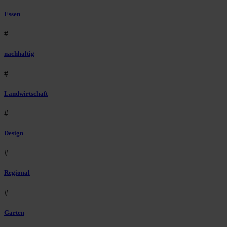
Essen
#
nachhaltig
#
Landwirtschaft
#
Design
#
Regional
#
Garten