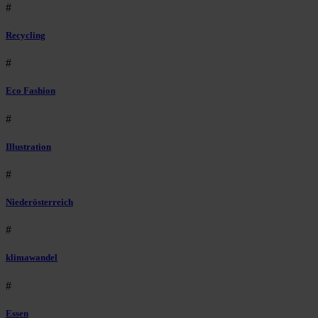
#
Recycling
#
Eco Fashion
#
Illustration
#
Niederösterreich
#
klimawandel
#
Essen