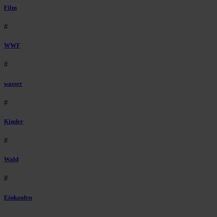
Film
#
WWF
#
wasser
#
Kinder
#
Wald
#
Einkaufen