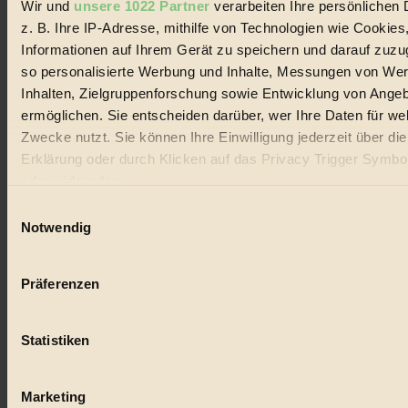
Wir und
unsere 1022 Partner
verarbeiten Ihre persönlichen 
z. B. Ihre IP-Adresse, mithilfe von Technologien wie Cookies
© 2026 Biorama GmbH
Informationen auf Ihrem Gerät zu speichern und darauf zuzu
Impressum & Disclaimer
so personalisierte Werbung und Inhalte, Messungen von We
Datenschutz
Inhalten, Zielgruppenforschung sowie Entwicklung von Ange
Mediadaten
ermöglichen. Sie entscheiden darüber, wer Ihre Daten für we
Biorama steht für einen nachhaltigen Lebensstil und bewussten
Zwecke nutzt. Sie können Ihre Einwilligung jederzeit über di
Lebenswandel. Es ist eine moderne Plattform für Ideen, Menschen
Erklärung oder durch Klicken auf das Privacy Trigger Symbo
und Produkte, ein Leitfaden im schnell wachsenden Markt des
Handels mit Bioprodukten, des Fair-Trade sowie der Branche
oder widerrufen
alternativer Energien.
Einwilligungsauswahl
Social Media
Wenn Sie es erlauben, würden wir auch gerne:
Notwendig
22.601 Fans auf Facebook
Informationen über Ihre geografische Lage erfassen, 
3.415 Follower auf Twitter
auf einige Meter genau sein können
Folge uns auf Instagram
Präferenzen
Themen
Ihr Gerät durch aktives Scannen nach bestimmten 
#
(Fingerprinting) identifizieren
Statistiken
Erfahren Sie mehr darüber, wie Ihre persönlichen Daten verar
Bio
werden, und legen Sie Ihre Präferenzen im
Abschnitt Einzel
#
fest.
Marketing