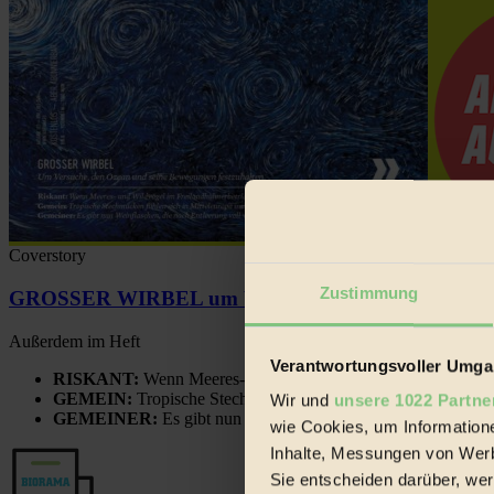
Coverstory
Zustimmung
GROSSER WIRBEL um Versuche, den Ozean und sein
Außerdem im Heft
Verantwortungsvoller Umgan
RISKANT:
Wenn Meeres- und Wildvögel im Freilandhühnerbe
GEMEIN:
Tropische Stechmücken fühlen sich in Mitteleuropa
Wir und
unsere 1022 Partne
GEMEINER:
Es gibt nun Weinflaschen, die nach Entleerung
wie Cookies, um Information
Inhalte, Messungen von Werb
Sie entscheiden darüber, wer