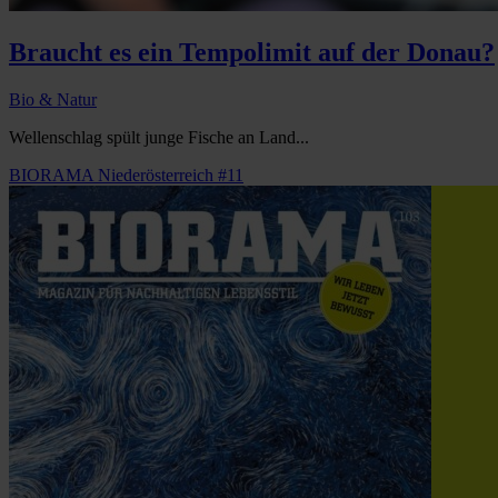
Braucht es ein Tempolimit auf der Donau?
Bio & Natur
Wellenschlag spült junge Fische an Land...
BIORAMA Niederösterreich #11