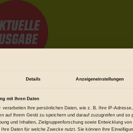
Details
Anzeigeneinstellungen
e Bewegungen festzuhalten.
g mit Ihren Daten
trieb vorbeischauen.
 inziwschen oft zu Hause.
r
verarbeiten Ihre persönlichen Daten, wie z. B. Ihre IP-Adresse,
 voll wieder zu dir zurückkommen.
en auf Ihrem Gerät zu speichern und darauf zuzugreifen und so 
ung und Inhalten, Zielgruppenforschung sowie Entwicklung von
 Ihre Daten für welche Zwecke nutzt. Sie können Ihre Einwilligun