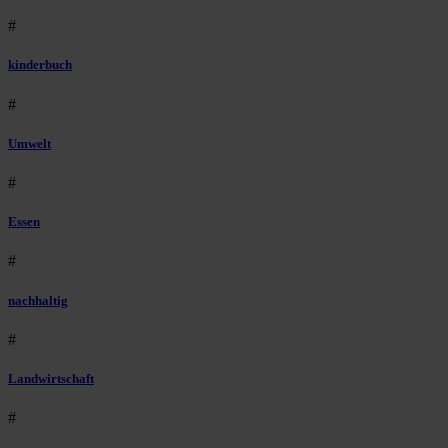
#
kinderbuch
#
Umwelt
#
Essen
#
nachhaltig
#
Landwirtschaft
#