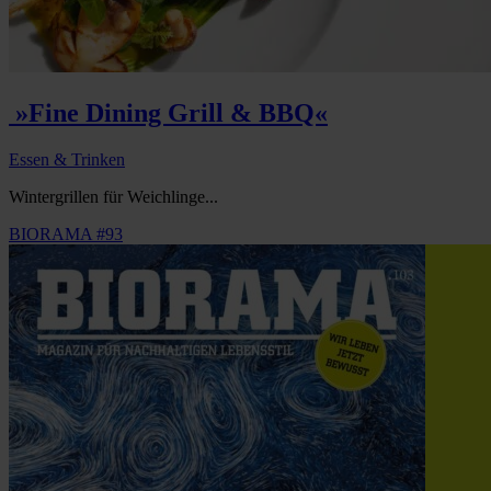
»Fine Dining Grill & BBQ«
Essen & Trinken
Wintergrillen für Weichlinge...
BIORAMA #93