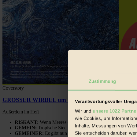
Zustimmung
Coverstory
GROSSER WIRBEL um Versuche, den Ozean und sein
Verantwortungsvoller Umgan
Wir und
unsere 1022 Partne
Außerdem im Heft
wie Cookies, um Information
RISKANT:
Wenn Meeres- und Wildvögel im Freilandhühnerbe
Inhalte, Messungen von Werb
GEMEIN:
Tropische Stechmücken fühlen sich in Mitteleuropa
Sie entscheiden darüber, wer
GEMEINER:
Es gibt nun Weinflaschen, die nach Entleerung