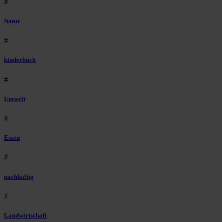
#
Natur
#
kinderbuch
#
Umwelt
#
Essen
#
nachhaltig
#
Landwirtschaft