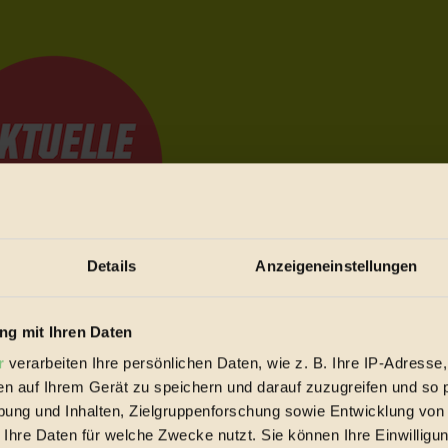
Details
Anzeigeneinstellungen
e Bewegungen festzuhalten.
g mit Ihren Daten
r
verarbeiten Ihre persönlichen Daten, wie z. B. Ihre IP-Adresse,
en auf Ihrem Gerät zu speichern und darauf zuzugreifen und so 
trieb vorbeischauen.
ung und Inhalten, Zielgruppenforschung sowie Entwicklung von
 inziwschen oft zu Hause.
 Ihre Daten für welche Zwecke nutzt. Sie können Ihre Einwilligun
 voll wieder zu dir zurückkommen.