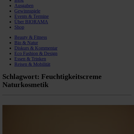
Blog
Ausgaben
Gewinnspiele
Events & Termine
Über BIORAMA
Shop
Beauty & Fitness
Bio & Natur
Diskurs & Kommentar
Eco Fashion & Design
Essen & Trinken
Reisen & Mobilität
Schlagwort:
Feuchtigkeitscreme
Naturkosmetik