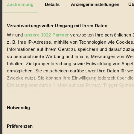
Mediadaten
Zustimmung
Details
Anzeigeneinstellungen
Üb
Biorama steht für einen nachhaltigen Lebensstil und bewussten
Lebenswandel. Es ist eine moderne Plattform für Ideen, Menschen
und Produkte, ein Leitfaden im schnell wachsenden Markt des
Verantwortungsvoller Umgang mit Ihren Daten
Handels mit Bioprodukten, des Fair-Trade sowie der Branche
alternativer Energien.
Wir und
unsere 1022 Partner
verarbeiten Ihre persönlichen 
z. B. Ihre IP-Adresse, mithilfe von Technologien wie Cookies
Social Media
22.601 Fans auf Facebook
Informationen auf Ihrem Gerät zu speichern und darauf zuzu
3.415 Follower auf Twitter
so personalisierte Werbung und Inhalte, Messungen von We
Folge uns auf Instagram
Inhalten, Zielgruppenforschung sowie Entwicklung von Ange
Themen
#
ermöglichen. Sie entscheiden darüber, wer Ihre Daten für we
Zwecke nutzt. Sie können Ihre Einwilligung jederzeit über di
Bio
Erklärung oder durch Klicken auf das Privacy Trigger Symbo
oder widerrufen
#
Einwilligungsauswahl
Nachhaltigkeit
Wenn Sie es erlauben, würden wir auch gerne:
Notwendig
Informationen über Ihre geografische Lage erfassen, 
#
auf einige Meter genau sein können
Präferenzen
Vegan
Ihr Gerät durch aktives Scannen nach bestimmten 