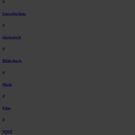
#
Umweltschutz
#
ökologisch
#
Bilderbuch
#
Mode
#
Film
#
WWF