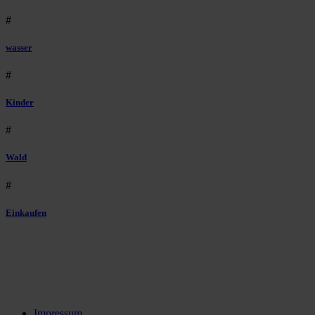
#
wasser
#
Kinder
#
Wald
#
Einkaufen
Impressum