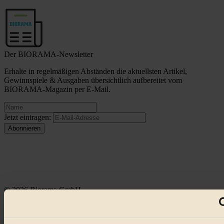
Der BIORAMA-Newsletter
Erhalte in regelmäßigen Abständen die aktuellsten Artikel,
Gewinnspiele & Ausgaben übersichtlich aufbereitet vom
BIORAMA-Magazin per E-Mail.
Jetzt eintragen:
© 2026 Biorama GmbH
Impressum & Disclaimer
Datenschutz