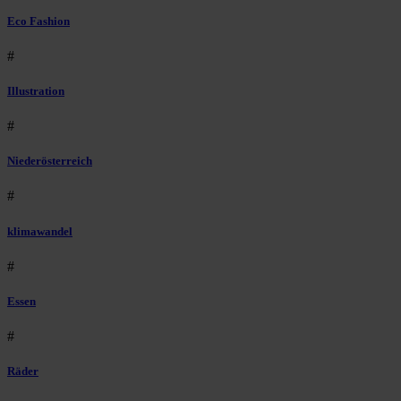
Eco Fashion
#
Illustration
#
Niederösterreich
#
klimawandel
#
Essen
#
Räder